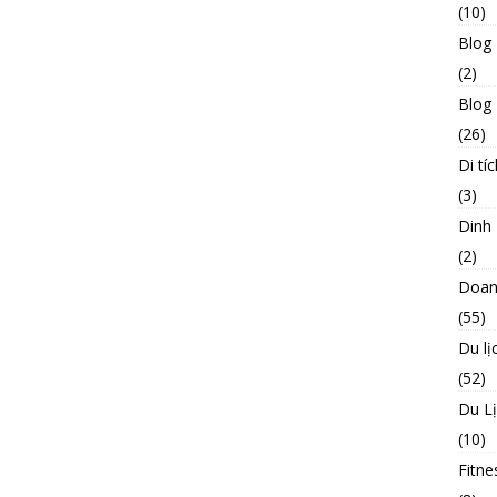
(10)
Blog
(2)
Blog 
(26)
Di tíc
(3)
Dinh
(2)
Doan
(55)
Du lị
(52)
Du L
(10)
Fitne