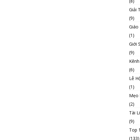
(8)
Giải T
(9)
Giáo
(1)
Giới 
(9)
Kênh
(6)
Lễ Hộ
(1)
Mẹo 
(2)
Tài L
(9)
Top 
(133)