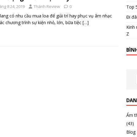
áng 8 24, 2019
Thánh Review
0
Top 
ang có nhu cầu mua loa để giải trí hay phục vụ âm nhạc
Đi đâ
ác chương trình sự kiện nhỏ, lớn, bữa tiệc
[…]
Kinh 
Z
BÌN
DAN
Ẩm t
(43)
Blog