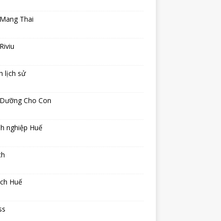
 Mang Thai
Riviu
h lịch sử
 Dưỡng Cho Con
h nghiệp Huế
ch
ịch Huế
ss