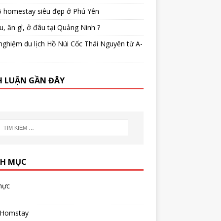
5 homestay siêu đẹp ở Phú Yên
u, ăn gì, ở đâu tại Quảng Ninh ?
nghiệm du lịch Hồ Núi Cốc Thái Nguyên từ A-
H LUẬN GẦN ĐÂY
H MỤC
hực
 Homstay