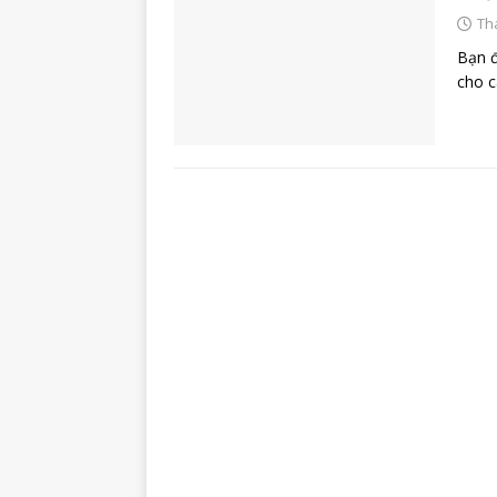
Th
Bạn đ
cho c