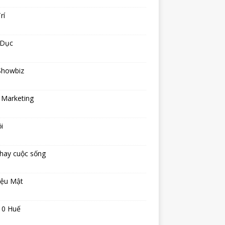
rí
 Dục
Showbiz
 Marketing
i
hay cuộc sống
iệu Mật
10 Huế