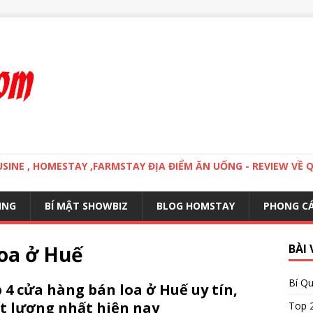
MOUSINE , HOMESTAY ,FARMSTAY ĐỊA ĐIỂM ĂN UỐNG - REVIEW VỀ 
ING
BÍ MẬT SHOWBIZ
BLOG HOMSTAY
PHONG C
loa ở Huế
BÀI 
Bí Qu
 4 cửa hàng bán loa ở Huế uy tín,
t lượng nhất hiện nay
Top 