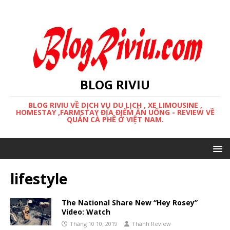
BLOG RIVIU
BLOG RIVIU VỀ DỊCH VỤ DU LỊCH , XE LIMOUSINE ,
HOMESTAY ,FARMSTAY ĐỊA ĐIỂM ĂN UỐNG - REVIEW VỀ
QUÁN CÀ PHÊ Ở VIỆT NAM.
lifestyle
The National Share New “Hey Rosey”
Video: Watch
Tháng 10 10, 2019
Thánh Review