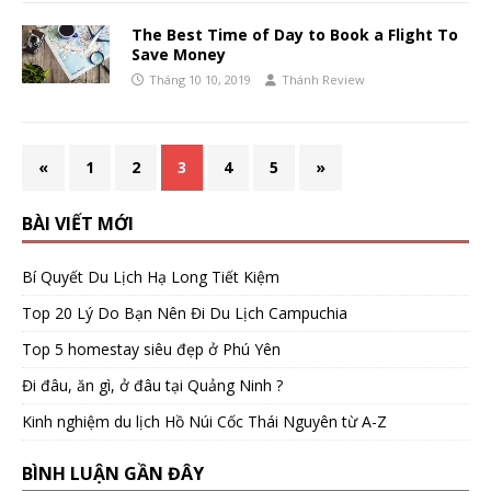
The Best Time of Day to Book a Flight To
Save Money
Tháng 10 10, 2019
Thánh Review
«
1
2
3
4
5
»
BÀI VIẾT MỚI
Bí Quyết Du Lịch Hạ Long Tiết Kiệm
Top 20 Lý Do Bạn Nên Đi Du Lịch Campuchia
Top 5 homestay siêu đẹp ở Phú Yên
Đi đâu, ăn gì, ở đâu tại Quảng Ninh ?
Kinh nghiệm du lịch Hồ Núi Cốc Thái Nguyên từ A-Z
BÌNH LUẬN GẦN ĐÂY