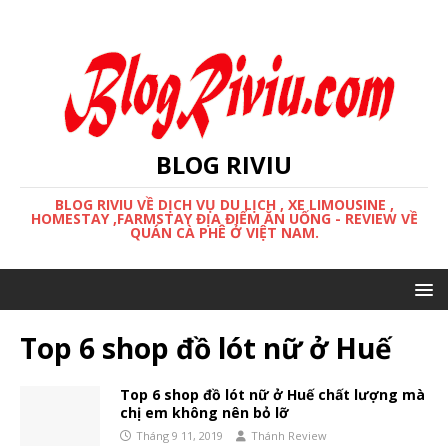
BLOG RIVIU
BLOG RIVIU VỀ DỊCH VỤ DU LỊCH , XE LIMOUSINE ,
HOMESTAY ,FARMSTAY ĐỊA ĐIỂM ĂN UỐNG - REVIEW VỀ
QUÁN CÀ PHÊ Ở VIỆT NAM.
Top 6 shop đồ lót nữ ở Huế
Top 6 shop đồ lót nữ ở Huế chất lượng mà
chị em không nên bỏ lỡ
Tháng 9 11, 2019
Thánh Review