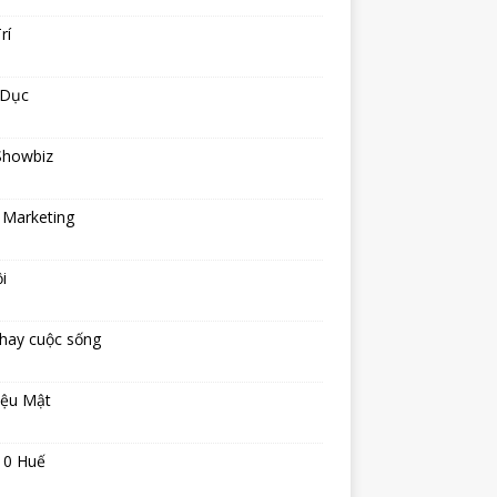
rí
 Dục
Showbiz
 Marketing
i
hay cuộc sống
iệu Mật
10 Huế