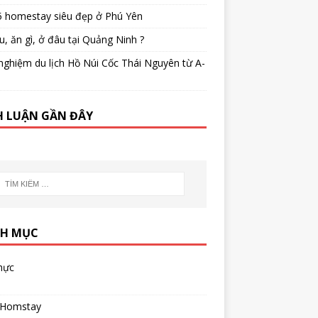
5 homestay siêu đẹp ở Phú Yên
u, ăn gì, ở đâu tại Quảng Ninh ?
nghiệm du lịch Hồ Núi Cốc Thái Nguyên từ A-
H LUẬN GẦN ĐÂY
H MỤC
hực
 Homstay