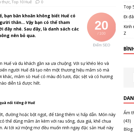
 thực
,
Top 10 Huế
0
Top 
uế, bạn băn khoăn không biết Huế có
Đi đâ
20
người thân… Vậy bạn có thể tham
Kinh 
 đây nhé. Sau đây, là danh sách các
Z
/ 100
hông nên bỏ qua.
Điểm SEO
BÌN
 Huế và du khách gần xa ưa chuộng. Với sự khéo léo và
ế biến người Huế đã tạo nên một thương hiệu mắm sò mà
ơi khác, mắm sò Huế có màu đỏ tươi, đặc sệt và có hương
nào diễn tả được hết.
DAN
quà nổi tiếng ở Huế
Ẩm t
 ớt, đường hoặc bột ngọt, để tăng thêm vị hấp dẫn. Món này
(43)
có thể dùng mắm ăn kèm với rau sống, dưa giá, khế chua
uôn. Ai tới xứ mộng mơ đều muốn rinh ngay đặc sản Huế này
Blog