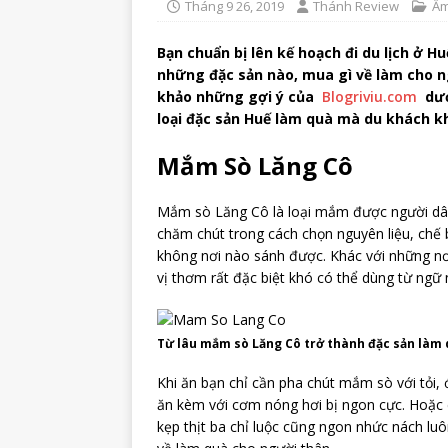
Tháng 9 26, 2019
Thánh Review
Ẩm
Bạn chuẩn bị lên kế hoạch đi du lịch ở H
những đặc sản nào, mua gì về làm cho 
khảo những gợi ý của
Blogriviu.com
dưới
loại đặc sản Huế làm quà mà du khách k
Mắm Sò Lăng Cô
Mắm sò Lăng Cô là loại mắm được người dân
chăm chút trong cách chọn nguyên liệu, ch
không nơi nào sánh được. Khác với những n
vị thơm rất đặc biệt khó có thể dùng từ ngữ 
Từ lâu mắm sò Lăng Cô trở thành đặc sản làm 
Khi ăn bạn chỉ cần pha chút mắm sò với tỏi,
ăn kèm với cơm nóng hơi bị ngon cực. Hoặc 
kẹp thịt ba chỉ luộc cũng ngon nhức nách l