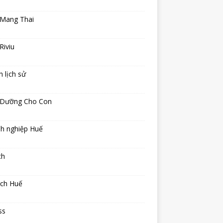
 Mang Thai
Riviu
h lịch sử
 Dưỡng Cho Con
h nghiệp Huế
ch
ịch Huế
ss