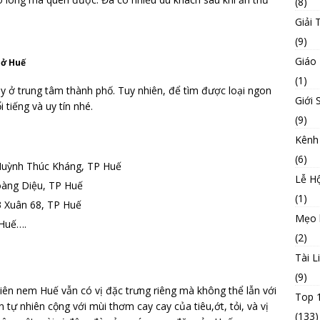
(8)
Giải T
(9)
Giáo
 ở Huế
(1)
ở trung tâm thành phố. Tuy nhiên, để tìm được loại ngon
Giới 
 tiếng và uy tín nhé.
(9)
Kênh
(6)
Huỳnh Thúc Kháng, TP Huế
Lễ Hộ
àng Diệu, TP Huế
(1)
 Xuân 68, TP Huế
Mẹo 
 Huế….
(2)
Tài L
(9)
iên nem Huế vẫn có vị đặc trưng riêng mà không thể lẫn với
Top 
 tự nhiên cộng với mùi thơm cay cay của tiêu,ớt, tỏi, và vị
(133)