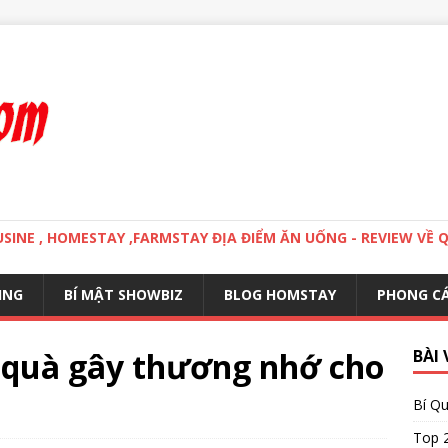
MOUSINE , HOMESTAY ,FARMSTAY ĐỊA ĐIỂM ĂN UỐNG - REVIEW VỀ 
ING
BÍ MẬT SHOWBIZ
BLOG HOMSTAY
PHONG C
 quà gây thương nhớ cho
BÀI 
Bí Qu
Top 