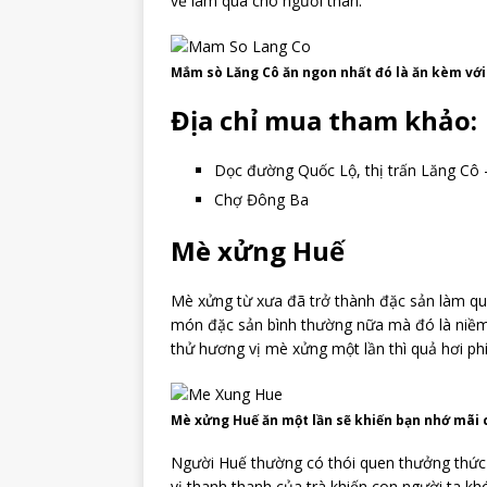
về làm quà cho người thân.
Mắm sò Lăng Cô ăn ngon nhất đó là ăn kèm với 
Địa chỉ mua tham khảo:
Dọc đường Quốc Lộ, thị trấn Lăng Cô 
Chợ Đông Ba
Mè xửng Huế
Mè xửng từ xưa đã trở thành đặc sản làm qu
món đặc sản bình thường nữa mà đó là niềm
thử hương vị mè xửng một lần thì quả hơi ph
Mè xửng Huế ăn một lần sẽ khiến bạn nhớ mãi 
Người Huế thường có thói quen thưởng thức 
vị thanh thanh của trà khiến con người ta k