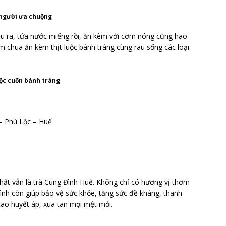
 người ưa chuộng
ệu rã, tứa nước miếng rồi, ăn kèm với cơm nóng cũng hao
chua ăn kèm thịt luộc bánh tráng cùng rau sống các loại.
uộc cuốn bánh tráng
– Phú Lộc – Huế
g nhất vẫn là trà Cung Đình Huế. Không chỉ có hương vị thơm
ình còn giúp bảo vệ sức khỏe, tăng sức đề kháng, thanh
 cao huyết áp, xua tan mọi mệt mỏi.