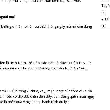
o nên một mùi vị đậm đà của món nem đặc sản Huế.
Tuyế
(7)
người Huế
Y Tế
(1)
 không chỉ là món ăn ưa thích hàng ngày mà nó còn dùng
ể đến là tiệm Nem, tré Hảo Hảo nằm ở đường Đào Duy Từ,
thể mua nem ở khu vực chợ Đông Ba, Bến Ngự, An Cựu…
n xứ Huế, hương vị chua, cay, mặn, ngọt của tôm chua đã
ách. Nếu có dịp đặt chân đến đây, bạn đừng quên mua ngay
ẽ là món quà ý nghĩa sau hành trình du lịch.