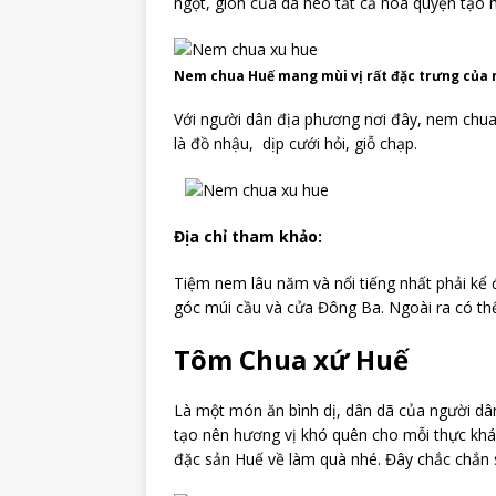
ngọt, giòn của da heo tất cả hòa quyện tạ
Nem chua Huế mang mùi vị rất đặc trưng của 
Với người dân địa phương nơi đây, nem chua
là đồ nhậu, dịp cưới hỏi, giỗ chạp.
Địa chỉ tham khảo:
Tiệm nem lâu năm và nổi tiếng nhất phải k
góc múi cầu và cửa Đông Ba. Ngoài ra có 
Tôm Chua xứ Huế
Là một món ăn bình dị, dân dã của người dâ
tạo nên hương vị khó quên cho mỗi thực kh
đặc sản Huế về làm quà nhé. Đây chắc chắn s