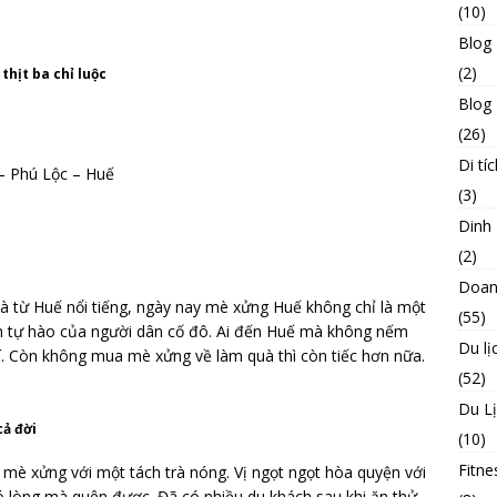
(10)
Blog
(2)
thịt ba chỉ luộc
Blog 
(26)
Di tíc
– Phú Lộc – Huế
(3)
Dinh
(2)
Doan
à từ Huế nổi tiếng, ngày nay mè xửng Huế không chỉ là một
(55)
 tự hào của người dân cố đô. Ai đến Huế mà không nếm
Du lị
í. Còn không mua mè xửng về làm quà thì còn tiếc hơn nữa.
(52)
Du L
cả đời
(10)
Fitne
mè xửng với một tách trà nóng. Vị ngọt ngọt hòa quyện với
hó lòng mà quên được. Đã có nhiều du khách sau khi ăn thử