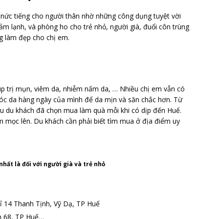
nức tiếng cho người thân nhờ những công dụng tuyệt vời
ảm lạnh, và phòng ho cho trẻ nhỏ, người già, đuổi côn trùng
ng làm đẹp cho chị em.
úp trị mụn, viêm da, nhiễm nấm da, … Nhiều chị em vẫn có
óc da hàng ngày của mình để da mịn và săn chắc hơn. Từ
u du khách đã chọn mua làm quà mỗi khi có dịp đến Huế.
àm mọc lên. Du khách cần phải biết tìm mua ở địa điểm uy
hất là đối với người già và trẻ nhỏ
hỉ 14 Thanh Tịnh, Vỹ Dạ, TP Huế
ân 68, TP Huế…