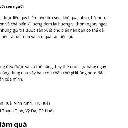
với con người
 dược liệu quý hiếm như tim sen, khổ qua, atiso, hồi hoa,
ọn và chế biến kĩ lưỡng đem lại hương vị thơm ngon, ngọt.
nhưng giờ trà được sản xuất phổ biến nên bạn có thể dễ
ên rất dễ mua và làm quà tặn tiện lợi.
óng đều được và có thể uống thay thế nước lọc hàng ngày
u công dụng như vậy bạn còn chần chừ gì không note đặc
hân của mình.
n Huệ, Vĩnh Ninh, TP. Huế)
4 Thanh Tịnh, Vỹ Dạ, TP Huế)
 làm quà