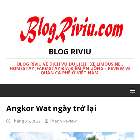
BLOG RIVIU
BLOG RIVIU VỀ DỊCH VỤ DU LỊCH , XE LIMOUSINE ,
HOMESTAY ,FARMSTAY ĐỊA ĐIỂM ĂN UỐNG - REVIEW VỀ
QUÁN CÀ PHÊ Ở VIỆT NAM.
Angkor Wat ngày trở lại
Tháng 8 5, 2022
Thánh Review