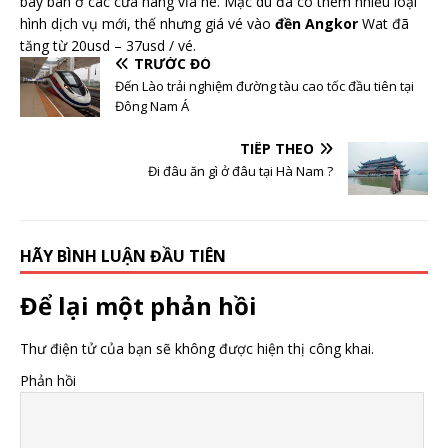
bày bán ở các cửa hàng vỉa hè. Mặc dù đã có thêm nhiều loại
hình dịch vụ mới, thế nhưng giá vé vào
đền Angkor
Wat đã
tăng từ 20usd – 37usd / vé.
TRƯỚC ĐÓ
Đến Lào trải nghiệm đường tàu cao tốc đầu tiên tại
Đông Nam Á
TIẾP THEO
Đi đâu ăn gì ở đâu tại Hà Nam ?
HÃY BÌNH LUẬN ĐẦU TIÊN
Để lại một phản hồi
Thư điện tử của bạn sẽ không được hiện thị công khai.
Phản hồi