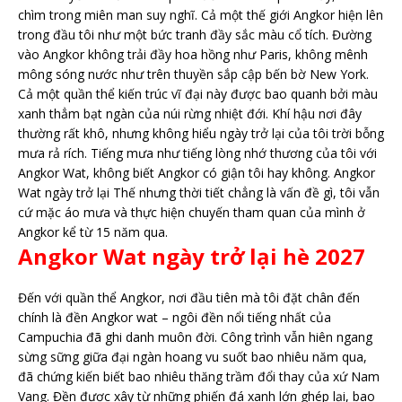
chìm trong miên man suy nghĩ. Cả một thế giới Angkor hiện lên
trong đầu tôi như một bức tranh đầy sắc màu cổ tích. Đường
vào Angkor không trải đầy hoa hồng như Paris, không mênh
mông sóng nước như trên thuyền sắp cập bến bờ New York.
Cả một quần thể kiến trúc vĩ đại này được bao quanh bởi màu
xanh thẳm bạt ngàn của núi rừng nhiệt đới. Khí hậu nơi đây
thường rất khô, nhưng không hiểu ngày trở lại của tôi trời bỗng
mưa rả rích. Tiếng mưa như tiếng lòng nhớ thương của tôi với
Angkor Wat, không biết Angkor có giận tôi hay không. Angkor
Wat ngày trở lại Thế nhưng thời tiết chẳng là vấn đề gì, tôi vẫn
cứ mặc áo mưa và thực hiện chuyến tham quan của mình ở
Angkor kể từ 15 năm qua.
Angkor Wat ngày trở lại hè 2027
Đến với quần thể Angkor, nơi đầu tiên mà tôi đặt chân đến
chính là đền Angkor wat – ngôi đền nổi tiếng nhất của
Campuchia đã ghi danh muôn đời. Công trình vẫn hiên ngang
sừng sững giữa đại ngàn hoang vu suốt bao nhiêu năm qua,
đã chứng kiến biết bao nhiêu thăng trầm đổi thay của xứ Nam
Vang. Đền được xây từ những phiến đá xanh lớn ghép lại, bao