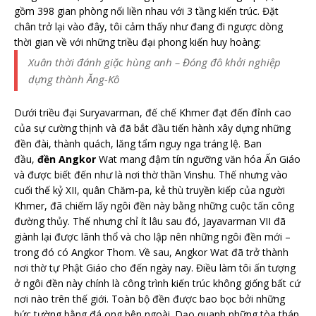
gồm 398 gian phòng nối liền nhau với 3 tầng kiến trúc. Đặt
chân trở lại vào đây, tôi cảm thấy như đang đi ngược dòng
thời gian về với những triều đại phong kiến huy hoàng:
Xuân thời đánh giặc hùng anh –
Đóng đô khởi nghiệp
dựng thành Ăng-Kô
Dưới triều đại Suryavarman, đế chế Khmer đạt đến đỉnh cao
của sự cường thịnh và đã bắt đầu tiến hành xây dựng những
đền đài, thành quách, lăng tẩm nguy nga tráng lệ. Ban
đầu,
đền Angkor
Wat mang đậm tín ngưỡng văn hóa Ấn Giáo
và được biết đến như là nơi thờ thần Vinshu. Thế nhưng vào
cuối thế kỷ XII, quân Chăm-pa, kẻ thù truyền kiếp của người
Khmer, đã chiếm lấy ngôi đền này bằng những cuộc tấn công
đường thủy. Thế nhưng chỉ ít lâu sau đó, Jayavarman VII đã
giành lại được lãnh thổ và cho lập nên những ngôi đền mới –
trong đó có Angkor Thom. Về sau, Angkor Wat đã trở thành
nơi thờ tự Phật Giáo cho đến ngày nay. Điều làm tôi ấn tượng
ở ngôi đền này chính là công trình kiến trúc không giống bất cứ
nơi nào trên thế giới. Toàn bộ đền được bao bọc bởi những
bức tường bằng đá ong bên ngoài. Dạo quanh những tòa tháp