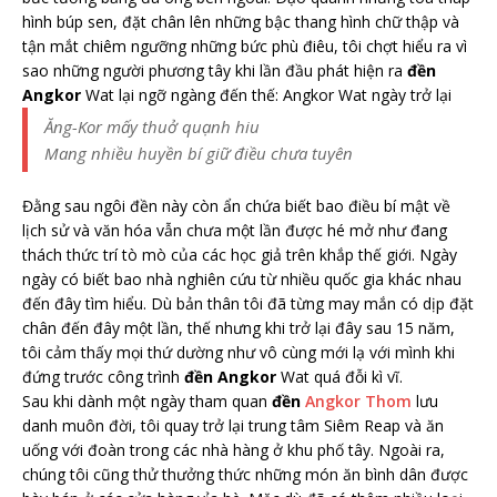
hình búp sen, đặt chân lên những bậc thang hình chữ thập và
tận mắt chiêm ngưỡng những bức phù điêu, tôi chợt hiểu ra vì
sao những người phương tây khi lần đầu phát hiện ra
đền
Angkor
Wat lại ngỡ ngàng đến thế: Angkor Wat ngày trở lại
Ăng-Kor mấy thuở quạnh hiu
Mang nhiều huyền bí giữ điều chưa tuyên
Đằng sau ngôi đền này còn ẩn chứa biết bao điều bí mật về
lịch sử và văn hóa vẫn chưa một lần được hé mở như đang
thách thức trí tò mò của các học giả trên khắp thế giới. Ngày
ngày có biết bao nhà nghiên cứu từ nhiều quốc gia khác nhau
đến đây tìm hiểu. Dù bản thân tôi đã từng may mắn có dịp đặt
chân đến đây một lần, thế nhưng khi trở lại đây sau 15 năm,
tôi cảm thấy mọi thứ dường như vô cùng mới lạ với mình khi
đứng trước công trình
đền Angkor
Wat quá đỗi kì vĩ.
Sau khi dành một ngày tham quan
đền
Angkor Thom
lưu
danh muôn đời, tôi quay trở lại trung tâm Siêm Reap và ăn
uống với đoàn trong các nhà hàng ở khu phố tây. Ngoài ra,
chúng tôi cũng thử thưởng thức những món ăn bình dân được