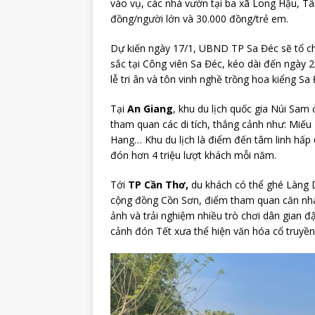
vào vụ, các nhà vườn tại ba xã Long Hậu, T
đồng/người lớn và 30.000 đồng/trẻ em.
Dự kiến ngày 17/1, UBND TP Sa Đéc sẽ tổ ch
sắc tại Công viên Sa Đéc, kéo dài đến ngày 2
lễ tri ân và tôn vinh nghề trồng hoa kiểng S
Tại
An Giang
, khu du lịch quốc gia Núi Sam
tham quan các di tích, thắng cảnh như: Miế
Hang… Khu du lịch là điểm đến tâm linh hấp
đón hơn 4 triệu lượt khách mỗi năm.
Tới
TP Cần Thơ,
du khách có thể ghé Làng Du
cộng đồng Cồn Sơn, điểm tham quan căn nh
ảnh và trải nghiệm nhiều trò chơi dân gian đ
cảnh đón Tết xưa thể hiện văn hóa cổ truyền