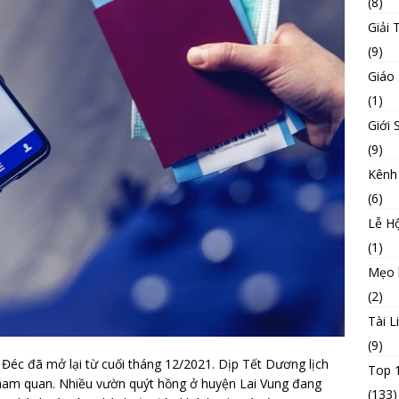
(8)
Giải T
(9)
Giáo
(1)
Giới 
(9)
Kênh
(6)
Lễ Hộ
(1)
Mẹo 
(2)
Tài L
(9)
a Đéc đã mở lại từ cuối tháng 12/2021. Dịp Tết Dương lịch
Top 
tham quan. Nhiều vườn quýt hồng ở huyện Lai Vung đang
(133)