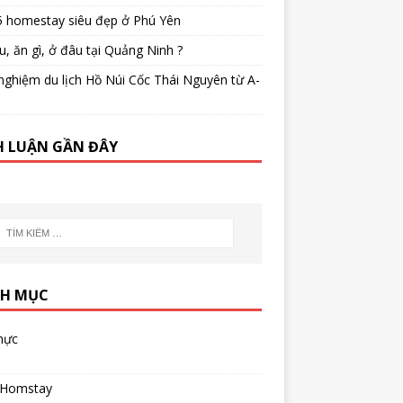
5 homestay siêu đẹp ở Phú Yên
u, ăn gì, ở đâu tại Quảng Ninh ?
nghiệm du lịch Hồ Núi Cốc Thái Nguyên từ A-
H LUẬN GẦN ĐÂY
H MỤC
hực
 Homstay