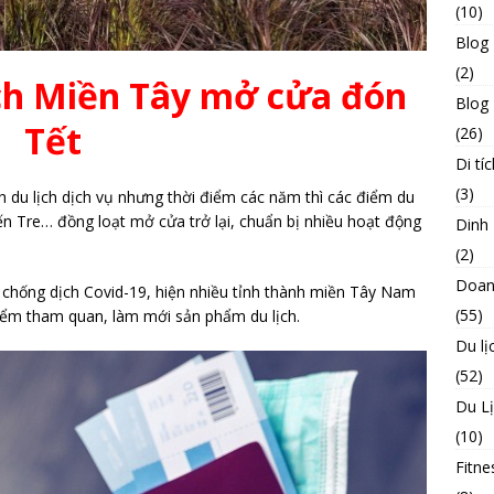
(10)
Blog
(2)
ch Miền Tây mở cửa đón
Blog 
Tết
(26)
Di tíc
(3)
 du lịch dịch vụ nhưng thời điểm các năm thì các điểm du
ến Tre… đồng loạt mở cửa trở lại, chuẩn bị nhiều hoạt động
Dinh
(2)
Doan
 chống dịch Covid-19, hiện nhiều tỉnh thành miền Tây Nam
(55)
iểm tham quan, làm mới sản phẩm du lịch.
Du lị
(52)
Du L
(10)
Fitne