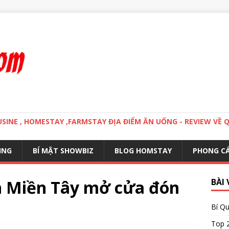
MOUSINE , HOMESTAY ,FARMSTAY ĐỊA ĐIỂM ĂN UỐNG - REVIEW VỀ 
ING
BÍ MẬT SHOWBIZ
BLOG HOMSTAY
PHONG C
h Miền Tây mở cửa đón
BÀI 
Bí Qu
Top 