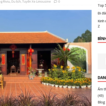
og Riviu
,
Du lịch
,
Tuyến Xe Limousine
0
Top 
Đi đâ
Kinh 
Z
BÌN
DAN
Ẩm t
(43)
Blog