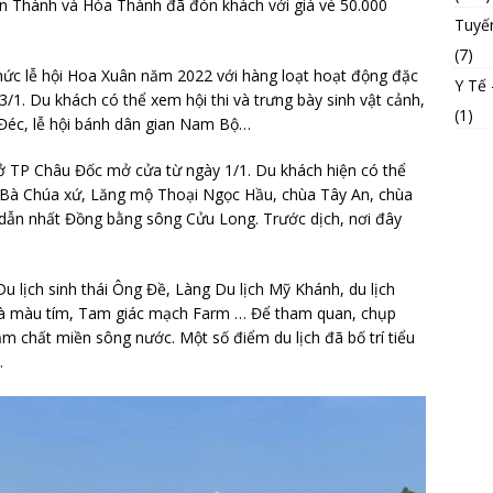
ân Thành và Hòa Thành đã đón khách với giá vé 50.000
Tuyế
(7)
ức lễ hội Hoa Xuân năm 2022 với hàng loạt hoạt động đặc
Y Tế
3/1. Du khách có thể xem hội thi và trưng bày sinh vật cảnh,
(1)
a Đéc, lễ hội bánh dân gian Nam Bộ…
 ở TP Châu Đốc mở cửa từ ngày 1/1. Du khách hiện có thể
u Bà Chúa xứ, Lăng mộ Thoại Ngọc Hầu, chùa Tây An, chùa
 dẫn nhất Đồng bằng sông Cửu Long. Trước dịch, nơi đây
 lịch sinh thái Ông Đề, Làng Du lịch Mỹ Khánh, du lịch
à màu tím, Tam giác mạch Farm … Để tham quan, chụp
ậm chất miền sông nước. Một số điểm du lịch đã bố trí tiểu
.