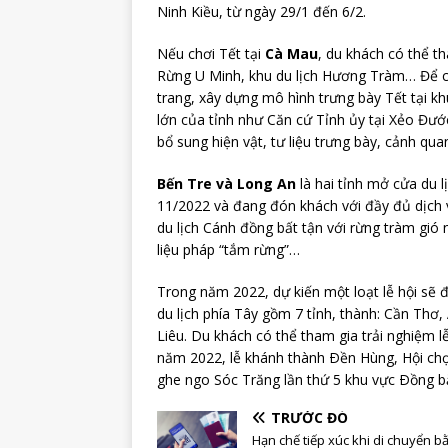
Ninh Kiều, từ ngày 29/1 đến 6/2.
Nếu chơi Tết tại
Cà Mau
, du khách có thể t
Rừng U Minh, khu du lịch Hương Tràm… Để c
trang, xây dựng mô hình trưng bày Tết tại kh
lớn của tỉnh như Căn cứ Tỉnh ủy tại Xẻo Đư
bổ sung hiện vật, tư liệu trưng bày, cảnh qua
Bến Tre và Long An
là hai tỉnh mở cửa du l
11/2022 và đang đón khách với đầy đủ dịch 
du lịch Cánh đồng bất tận với rừng tràm gió 
liệu pháp “tắm rừng”…
Trong năm 2022, dự kiến một loạt lễ hội sẽ 
du lịch phía Tây gồm 7 tỉnh, thành: Cần Thơ
Liêu. Du khách có thể tham gia trải nghiệm l
năm 2022, lễ khánh thành Ðền Hùng, Hội chợ
ghe ngo Sóc Trăng lần thứ 5 khu vực Ðồng
TRƯỚC ĐÓ
Hạn chế tiếp xúc khi di chuyển b