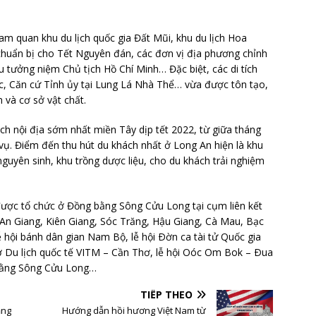
ham quan khu du lịch quốc gia Đất Mũi, khu du lịch Hoa
huẩn bị cho Tết Nguyên đán, các đơn vị địa phương chỉnh
u tưởng niệm Chủ tịch Hồ Chí Minh… Đặc biệt, các di tích
ớc, Căn cứ Tỉnh ủy tại Lung Lá Nhà Thể… vừa được tôn tạo,
n và cơ sở vật chất.
ịch nội địa sớm nhất miền Tây dịp tết 2022, từ giữa tháng
vụ. Điểm đến thu hút du khách nhất ở Long An hiện là khu
nguyên sinh, khu trồng dược liệu, cho du khách trải nghiệm
được tổ chức ở Đồng bằng Sông Cửu Long tại cụm liên kết
, An Giang, Kiên Giang, Sóc Trăng, Hậu Giang, Cà Mau, Bạc
ễ hội bánh dân gian Nam Bộ, lễ hội Ðờn ca tài tử Quốc gia
 Du lịch quốc tế VITM – Cần Thơ, lễ hội Oóc Om Bok – Ðua
 bằng Sông Cửu Long…
TIẾP THEO
ằng
Hướng dẫn hồi hương Việt Nam từ