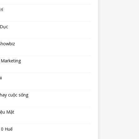
rí
 Dục
Showbiz
 Marketing
i
hay cuộc sống
iệu Mật
10 Huế