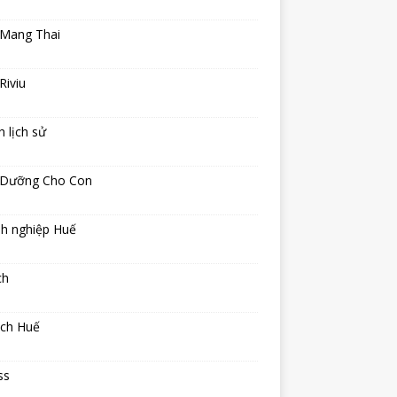
 Mang Thai
Riviu
h lịch sử
 Dưỡng Cho Con
h nghiệp Huế
ch
ịch Huế
ss