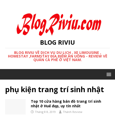
BLOG RIVIU
BLOG RIVIU VỀ DỊCH VỤ DU LỊCH , XE LIMOUSINE ,
HOMESTAY ,FARMSTAY ĐỊA ĐIỂM ĂN UỐNG - REVIEW VỀ
QUÁN CÀ PHÊ Ở VIỆT NAM.
phụ kiện trang trí sinh nhật
Top 10 cửa hàng bán đồ trang trí sinh
nhật ở Huế đẹp, uy tín nhất
Tháng 8 8, 2019
Thánh Review