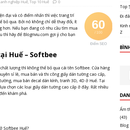
anh nghiệp Huế
,
Top 10 Huế
0
Top 
ện đại và có điểm nhấn thì việc trang trí
Đi đâ
60
ể bỏ qua. Bởi nó không chỉ dễ thay đổi, ít
Kinh 
ang hơn. Nếu bạn đang có nhu cầu tìm mua
Z
/ 100
u thì hãy để Blogriviu.com gợi ý cho bạn
Điểm SEO
BÌN
ại Huế – Softbee
hất lượng thì không thể bỏ qua cái tên Softbee. Cửa hàng
huyên sỉ lẽ, mua bán và thi công giấy dán tường cao cấp,
ường, mua bán decal dán kính, tranh 3D, 4D ở Huế. Tại
lựa chọn các loại giấy dán tường cao cấp ở đây. Rất nhiều
đến khám phá.
DAN
Ẩm t
(43)
Blog
ở Softbee Huế?