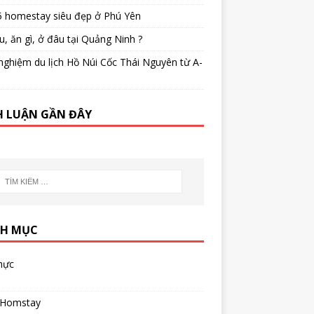
5 homestay siêu đẹp ở Phú Yên
u, ăn gì, ở đâu tại Quảng Ninh ?
nghiệm du lịch Hồ Núi Cốc Thái Nguyên từ A-
H LUẬN GẦN ĐÂY
H MỤC
hực
 Homstay