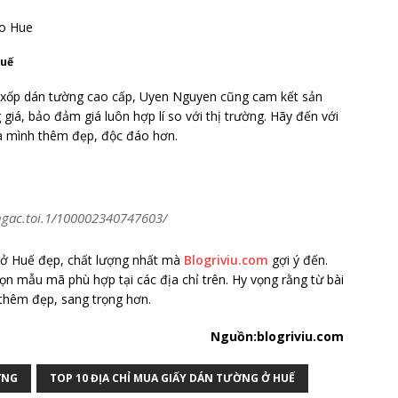
Huế
 xốp dán tường cao cấp, Uyen Nguyen cũng cam kết sản
iá, bảo đảm giá luôn hợp lí so với thị trường. Hãy đến với
 mình thêm đẹp, độc đáo hơn.
ngac.toi.1/100002340747603/
g ở Huế đẹp, chất lượng nhất mà
Blogriviu.com
gợi ý đến.
n mẫu mã phù hợp tại các địa chỉ trên. Hy vọng rằng từ bài
h thêm đẹp, sang trọng hơn.
Nguồn:blogriviu.com
ỜNG
TOP 10 ĐỊA CHỈ MUA GIẤY DÁN TƯỜNG Ở HUẾ