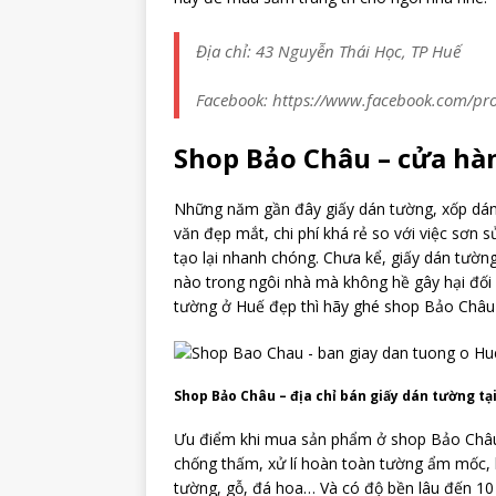
Địa chỉ: 43 Nguyễn Thái Học, TP Huế
Facebook: https://www.facebook.com/pr
Shop Bảo Châu – cửa hà
Những năm gần đây giấy dán tường, xốp dán
văn đẹp mắt, chi phí khá rẻ so với việc sơn
tạo lại nhanh chóng. Chưa kể, giấy dán tường
nào trong ngôi nhà mà không hề gây hại đối 
tường ở Huế đẹp thì hãy ghé shop Bảo Châu
Shop Bảo Châu – địa chỉ bán giấy dán tường tại
Ưu điểm khi mua sản phẩm ở shop Bảo Châu 
chống thấm, xử lí hoàn toàn tường ẩm mốc, 
tường, gỗ, đá hoa… Và có độ bền lâu đến 10