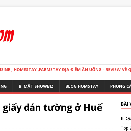
MOUSINE , HOMESTAY ,FARMSTAY ĐỊA ĐIỂM ĂN UỐNG - REVIEW VỀ 
ING
BÍ MẬT SHOWBIZ
BLOG HOMSTAY
PHONG C
a giấy dán tường ở Huế
BÀI 
Bí Qu
Top 