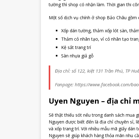
tường thì shop có nhận làm. Thời gian thi cô
Một số dịch vụ chính ở shop Bảo Châu gồm 
Xốp dán tường, thảm xốp lót sàn, thả
Thảm cỏ nhân tạo, vỉ cỏ nhân tạo trang
Kệ sắt trang trí
Sàn nhựa giả gỗ
Địa chỉ: số 122, kiệt 131 Trần Phú, TP Hu
Fanpage: https://www.facebook.com/ba
Uyen Nguyen – địa chỉ 
Sẽ thật thiếu sót nếu trong danh sách mua
Nguyen được biết đến là địa chỉ chuyên sỉ, l
và xốp trang trí. Với nhiều mẫu mã giấy dán 
Nguyen sẽ giúp khách hàng thỏa mãn nhu cầu 