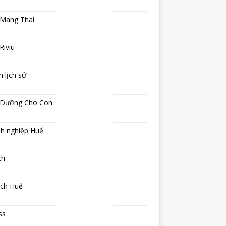
 Mang Thai
Riviu
h lịch sử
 Dưỡng Cho Con
h nghiệp Huế
ch
ịch Huế
ss