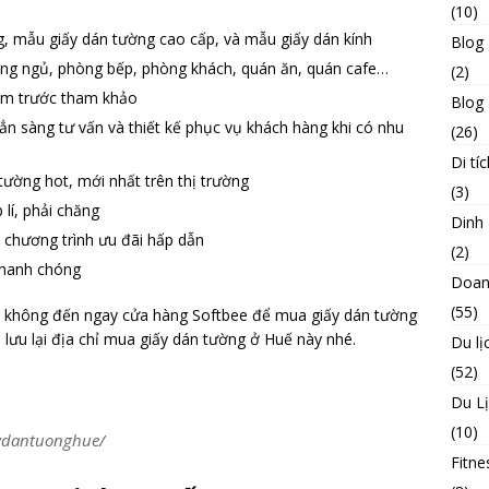
(10)
g, mẫu giấy dán tường cao cấp, và mẫu giấy dán kính
Blog
òng ngủ, phòng bếp, phòng khách, quán ăn, quán cafe…
(2)
em trước tham khảo
Blog 
sẳn sàng tư vấn và thiết kế phục vụ khách hàng khi có nhu
(26)
Di tíc
ường hot, mới nhất trên thị trường
(3)
 lí, phải chăng
Dinh
 chương trình ưu đãi hấp dẫn
(2)
 nhanh chóng
Doan
(55)
gì không đến ngay cửa hàng Softbee để mua giấy dán tường
 lưu lại địa chỉ mua giấy dán tường ở Huế này nhé.
Du lị
(52)
Du L
(10)
aydantuonghue/
Fitne