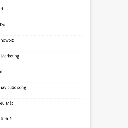
rí
 Dục
Showbiz
 Marketing
i
hay cuộc sống
iệu Mật
10 Huế