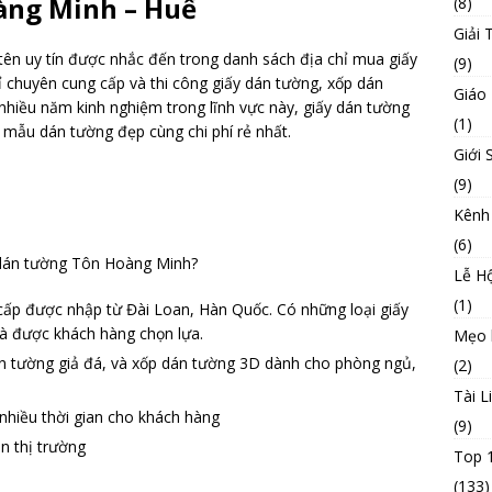
àng Minh – Huế
(8)
Giải T
tên uy tín được nhắc đến trong danh sách địa chỉ mua giấy
(9)
ỉ chuyên cung cấp và thi công giấy dán tường, xốp dán
Giáo
nhiều năm kinh nghiệm trong lĩnh vực này, giấy dán tường
(1)
mẫu dán tường đẹp cùng chi phí rẻ nhất.
Giới 
(9)
Kênh
(6)
 dán tường Tôn Hoàng Minh?
Lễ Hộ
(1)
cấp được nhập từ Đài Loan, Hàn Quốc. Có những loại giấy
và được khách hàng chọn lựa.
Mẹo 
án tường giả đá, và xốp dán tường 3D dành cho phòng ngủ,
(2)
Tài L
nhiều thời gian cho khách hàng
(9)
n thị trường
Top 
(133)