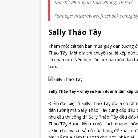
Địa chỉ: 89 Huỳnh Thúc Kháng, TP Huế
Fanpage: https://www.facebook.com/gi
Sally Thảo Tây
Thêm một cái tên bán mua giấy dán tường ở 
Thảo Tây. Một địa chỉ chuyên sỉ, lẻ xốp dán
cỏ nhân tạo. Nếu bạn cần tìm bán xốp dán tư
hảo.
Sally Thảo Tây – chuyên kinh doanh tấm xốp d
Điểm đặc biệt ở Sally Thảo Tây đó là có rất
dán tường mà Sally Thảo Tây cung cấp đều c
nhu cầu thi công thì Sally Thảo Tây đều đáp 
Thảo Tây được diễn ra một cách nhanh chóng
về liên tục và có sẳn ở cửa hàng để khách t
này để mua sắm trang trí cho ngôi nhà nhé.