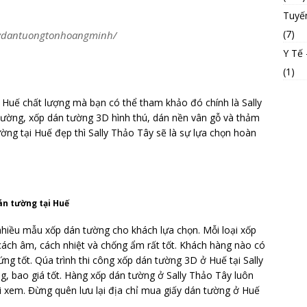
Tuyế
(7)
aydantuongtonhoangminh/
Y Tế
(1)
Huế chất lượng mà bạn có thể tham khảo đó chính là Sally
 tường, xốp dán tường 3D hình thú, dán nền vân gỗ và thảm
ờng tại Huế đẹp thì Sally Thảo Tây sẽ là sự lựa chọn hoàn
án tường tại Huế
 nhiều mẫu xốp dán tường cho khách lựa chọn. Mỗi loại xốp
ách âm, cách nhiệt và chống ẩm rất tốt. Khách hàng nào có
ứng tốt. Qúa trình thi công xốp dán tường 3D ở Huế tại Sally
, bao giá tốt. Hàng xốp dán tường ở Sally Thảo Tây luôn
ới xem. Đừng quên lưu lại địa chỉ mua giấy dán tường ở Huế