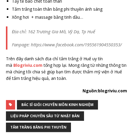
Tẩy tế bào chết toàn thân
Tắm trắng toàn thân bằng phi thuyền ánh sáng
Xông hơi + massage bằng tinh dầu…
Địa chỉ: 162 Trương Gia Mô, Vỹ Dạ, Tp Huế
Fanpage: https://www.facebook.com/195561904550353/
Trên đây danh sách địa chỉ tắm trắng ở Huế uy tín
mà
Blogriviu.com
tổng hợp lại. Mong rằng từ những thông tin
mà chúng tôi chia sẻ giúp bạn tìm được thẩm mỹ viện ở Huế
để tắm trắng hiệu quả, an toàn.
Nguồn:blogriviu.com
BÁC SĨ GIỎI CHUYÊN MÔN KINH NGHIỆM
LIỆU PHÁP CHUYÊN SÂU TỪ NHẬT BẢN
TẮM TRẮNG BẰNG PHI THUYỀN