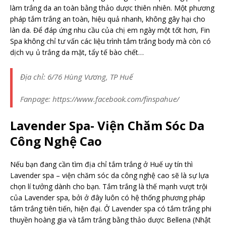
làm trắng da an toàn bằng thảo dược thiên nhiên. Một phương
pháp tắm trắng an toàn, hiệu quả nhanh, không gây hại cho
làn da. Để đáp ứng nhu cầu của chị em ngày một tốt hơn, Fin
Spa không chỉ tư vấn các liệu trình tắm trắng body mà còn có
dịch vụ ủ trắng da mặt, tẩy tế bào chết…
Địa chỉ: 6/76 Hùng Vương, TP Huế
Fanpage: https://www.facebook.com/finspahue/
Lavender Spa- Viện Chăm Sóc Da
Công Nghệ Cao
Nếu bạn đang cần tìm địa chỉ tắm trắng ở Huế uy tín thì
Lavender spa – viện chăm sóc da công nghệ cao sẽ là sự lựa
chọn lí tưởng dành cho bạn. Tắm trắng là thế mạnh vượt trội
của Lavender spa, bởi ở đây luôn có hệ thống phương pháp
tắm trắng tiên tiến, hiện đại. Ở Lavender spa có tắm trắng phi
thuyền hoàng gia và tắm trắng bằng thảo dược Bellena (Nhật