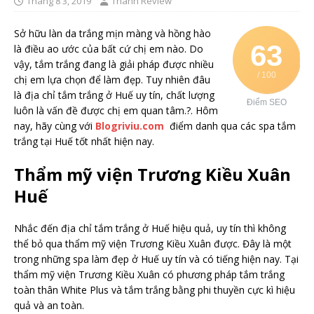
Tháng 8 3, 2019
Thánh Review
Sở hữu làn da trắng mịn màng và hồng hào
63
là điều ao ước của bất cứ chị em nào. Do
vậy, tắm trắng đang là giải pháp được nhiều
/ 100
chị em lựa chọn để làm đẹp. Tuy nhiên đâu
là địa chỉ tắm trắng ở Huế uy tín, chất lượng
Điểm SEO
luôn là vấn đề được chị em quan tâm.?. Hôm
nay, hãy cùng với
Blogriviu.com
điểm danh qua các spa tắm
trắng tại Huế tốt nhất hiện nay.
Thẩm mỹ viện Trương Kiều Xuân
Huế
Nhắc đến địa chỉ tắm trắng ở Huế hiệu quả, uy tín thì không
thể bỏ qua thẩm mỹ viện Trương Kiều Xuân được. Đây là một
trong những spa làm đẹp ở Huế uy tín và có tiếng hiện nay. Tại
thẩm mỹ viện Trương Kiều Xuân có phương pháp tắm trắng
toàn thân White Plus và tắm trắng bằng phi thuyền cực kì hiệu
quả và an toàn.