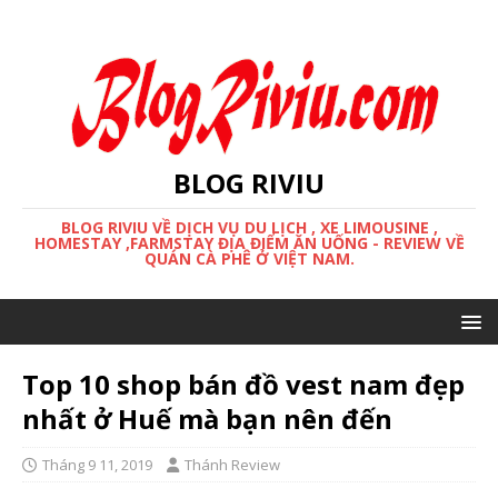
BLOG RIVIU
BLOG RIVIU VỀ DỊCH VỤ DU LỊCH , XE LIMOUSINE ,
HOMESTAY ,FARMSTAY ĐỊA ĐIỂM ĂN UỐNG - REVIEW VỀ
QUÁN CÀ PHÊ Ở VIỆT NAM.
Top 10 shop bán đồ vest nam đẹp
nhất ở Huế mà bạn nên đến
Tháng 9 11, 2019
Thánh Review