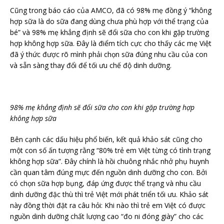
Cũng trong báo cáo của AMCO, đã có 98% mẹ đồng ý “không
hợp sữa là do sữa đang dùng chưa phù hợp với thể trạng của
bé” và 98% mẹ khẳng định sẽ đổi sữa cho con khi gặp trường
hợp không hợp sữa. Đây là điểm tích cực cho thấy các mẹ Việt
đã ý thức được rõ mình phải chọn sữa đúng nhu cầu của con
và sẵn sàng thay đổi để tối ưu chế độ dinh dưỡng.
98% mẹ khẳng định sẽ đổi sữa cho con khi gặp trường hợp
không hợp sữa
Bên cạnh các dấu hiệu phổ biến, kết quả khảo sát cũng cho
một con số ấn tượng rằng “80% trẻ em Việt từng có tình trạng
không hợp sữa”. Đây chính là hồi chuông nhắc nhở phụ huynh
cần quan tâm đúng mực đến nguồn dinh dưỡng cho con. Bởi
có chọn sữa hợp bụng, đáp ứng được thể trạng và nhu cầu
dinh dưỡng đặc thù thì trẻ Việt mới phát triển tối ưu. Khảo sát
này đồng thời đặt ra câu hỏi: Khi nào thì trẻ em Việt có được
nguồn dinh dưỡng chất lượng cao “đo ni đóng giày” cho các