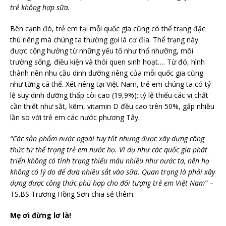
trẻ không hợp sữa.
Bên cạnh đó, trẻ em tại mỗi quốc gia cũng có thể trạng đặc
thù riêng mà chúng ta thường gọi là cơ địa. Thể trạng này
được cộng hưởng từ những yếu tố như thổ nhưỡng, môi
trường sống, điều kiện và thói quen sinh hoạt…. Từ đó, hình
thành nên nhu cầu dinh dưỡng riêng của mỗi quốc gia cũng
như từng cá thể. Xét riêng tại Việt Nam, trẻ em chúng ta có tỷ
lệ suy dinh dưỡng thấp còi cao (19,9%); tỷ lệ thiếu các vi chất
cần thiết như sắt, kẽm, vitamin D đều cao trên 50%, gấp nhiều
lần so với trẻ em các nước phương Tây.
“Các sản phẩm nước ngoài tuy tốt nhưng được xây dựng công
thức từ thể trạng trẻ em nước họ. Ví dụ như các quốc gia phát
triển không có tình trạng thiếu máu nhiều như nước ta, nên họ
không có lý do để đưa nhiều sắt vào sữa. Quan trọng là phải xây
dựng được công thức phù hợp cho đối tượng trẻ em Việt Nam”
–
TS.BS Trương Hồng Sơn chia sẻ thêm.
Mẹ ơi đừng lơ là!