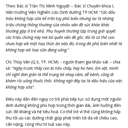
Theo Bác sĩ Trần Thị Minh Nguyệt – Bác sĩ Chuyên khoa I,
Viện trưởng Viện Nghiên cứu Dinh dưỡng TP.HCM: “
Các dấu
hiệu không hợp sữa kể trên tuy phổ biến nhưng lại là những
triệu chứng thông thường của nhiều vấn đề sức khỏe khác
thường gặp ở trẻ nhỏ. Phụ huynh thường tập trung giải quyết
các triệu chứng này mà bỏ quên vấn đề gốc. Đó là có thể con
chưa hợp với một loại thức ăn nào đó, trong đó phổ biến nhất là
không hợp với loại sữa đang uống.
”
Chị Thùy Vân (Q.3, TP. HCM) – người tham gia khảo sát – chia
sẻ: “
Ngày trước thấy con bị tiêu chảy, hay ho hen, ốm vặt, mình
chỉ nghĩ đơn giản là thể trạng bé nhạy cảm, dễ bệnh, cũng đi
khám rồi uống thuốc thôi. Không ngờ đây lại là dấu hiệu của việc
không hợp sữa”.
Điều này dẫn đến nguy cơ trẻ phải tiếp tục sử dụng một nguồn
dinh dưỡng không phù hợp trong thời gian dài, ảnh hưởng đến
sức đề kháng và hệ tiêu hoá. Cơ thể trẻ vì thế cũng không hấp
thu tối ưu các dưỡng chất giúp phát triển tối đa về chiều cao,
cân nặng, cũng như trí tuệ sau này.