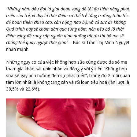
“Những năm đầu đời là giai đoạn vàng để tối đa tiềm năng phát
triển của trẻ, vì đây là thời điểm cơ thể trẻ tăng trưởng thần tốc
để hoàn thiện chiều cao, cân nặng, não bộ, và cả sức đề kháng.
Quá trình này sẽ chậm dần qua từng năm, nên nếu bỏ lỡ thời
điểm vàng để cung cấp nguồn dinh dưỡng tối ưu thì bố mẹ sẽ
chẳng thể quay ngược thời gian”
– Bác sĩ Trần Thị Minh Nguyệt
nhấn mạnh.
Những nguy cơ của việc không hợp sữa cũng được đa số mẹ
tham gia khảo sát nhìn nhận và đồng ý với ý kiến “Không hợp
sữa sẽ gây ảnh hưởng đến sự phát triển”, trong đó 2 mối quan
tâm lớn nhất là không tăng cân và rối loạn tiêu hoá (lần lượt là
38,5% và 22,6%).