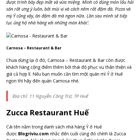
được trình bày đẹp mắt và vừa miệng. Mình có dùng món lẩu hải
sản rất ưng ý luôn, bởi mùi vị và cách nêm rất đậm đà. Pizza và
mỳ Ý cũng vậy, ăn đậm đà mà ngon nữa. Lần sau mình sẽ tiếp
tục ủng hộ nhà hàng với những món khác’.
Carnosa – Restaurant & Bar
Chưa dừng lại ở đó, Carnosa – Restaurant & Bar còn được
khách hàng cộng điểm thêm bởi thái độ phục vụ thân thiện và
giá cả hợp lí. Nếu bạn muốn cần tìm một quán mì Ý ở Huế
ngon thì hãy đến quán Carnosa nhé.
Địa chỉ: 11 Nguyễn Công Trứ, TP Huế
Zucca Restaurant Huế
Cái tên nằm trong danh sách nhà hàng Ý ở Huế
được
Blogriviu.com
nhắc đến cuối cùng đó chính là Zucca