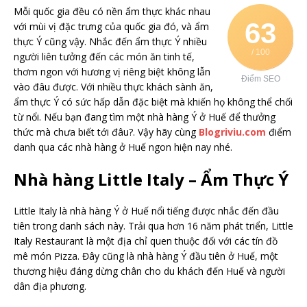
Mỗi quốc gia đều có nền ẩm thực khác nhau
63
với mùi vị đặc trưng của quốc gia đó, và ẩm
thực Ý cũng vậy. Nhắc đến ẩm thực Ý nhiều
/ 100
người liên tưởng đến các món ăn tinh tế,
thơm ngon với hương vị riêng biệt không lẫn
Điểm SEO
vào đâu được. Với nhiều thực khách sành ăn,
ẩm thực Ý có sức hấp dẫn đặc biệt mà khiến họ không thể chối
từ nổi. Nếu bạn đang tìm một nhà hàng Ý ở Huế để thưởng
thức mà chưa biết tới đâu?. Vậy hãy cùng
Blogriviu.com
điểm
danh qua các nhà hàng ở Huế ngon hiện nay nhé.
Nhà hàng Little Italy – Ẩm Thực Ý
Little Italy là nhà hàng Ý ở Huế nổi tiếng được nhắc đến đầu
tiên trong danh sách này. Trải qua hơn 16 năm phát triển, Little
Italy Restaurant là một địa chỉ quen thuộc đối với các tín đồ
mê món Pizza. Đây cũng là nhà hàng Ý đầu tiên ở Huế, một
thương hiệu đáng dừng chân cho du khách đến Huế và người
dân địa phương.