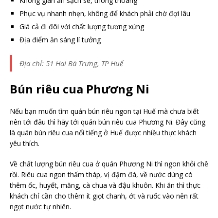
Không gian ăn sạch sẽ, thông thoáng
Phục vụ nhanh nhẹn, không để khách phải chờ đợi lâu
Giá cả đi đôi với chất lượng tương xứng
Địa điểm ăn sáng lí tưởng
Địa chỉ: 51 Hai Bà Trưng, TP Huế
Bún riêu cua Phương Ni
Nếu bạn muốn tìm quán bún riêu ngon tại Huế mà chưa biết
nên tới đâu thì hãy tới quán bún riêu cua Phương Ni. Đây cũng
là quán bún riêu cua nổi tiếng ở Huế được nhiều thực khách
yêu thích.
Về chất lượng bún riêu cua ở quán Phương Ni thì ngon khỏi chê
rồi. Riêu cua ngon thấm tháp, vị đậm đà, về nước dùng có
thêm ốc, huyết, măng, cà chua và đậu khuôn. Khi ăn thì thực
khách chỉ cần cho thêm ít giọt chanh, ớt và ruốc vào nên rất
ngọt nước tự nhiên.