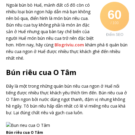
Ngoài bún bò Huế, mảnh đất cố đô còn có
60
nhiều loại bún ngon hấp dẫn mà bạn không
nên bỏ qua, điển hình là món bún riêu cua.
/ 100
Bún riêu cua tuy không phải là món ăn đặc
sản ở Huế nhưng qua bàn tay chế biến của
Điểm SEO
người Huế món bún riêu cua trở nên đặc biệt
hơn. Hôm nay, hãy cùng
Blogriviu.com
khám phá 6 quán bún
riêu cua ngon ở Huế được nhiều thực khách ghé đến nhiều
nhất nhé.
Bún riêu cua O Tâm
Đây là một trong những quán bún riêu cua ngon ở Huế nổi
tiếng được nhiều thực khách yêu thích tìm đến. Bún riêu cua ở
O Tâm ngon bởi nước dùng ngọt thanh, đậm vị nhưng không
hề ngấy. Tô bún riêu hấp dẫn nhất có lẽ vì miếng riêu cua khá
bự. Lại đúng chất riêu và gạch cua luôn.
Bún riêu cua O Tâm