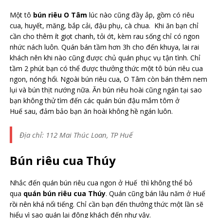
Một tô
bún riêu O Tâm
lúc nào cũng đầy ắp, gồm có riêu
cua, huyết, măng, bắp cải, đậu phụ, cà chua. Khi ăn bạn chỉ
cần cho thêm ít giọt chanh, tỏi ớt, kèm rau sống chỉ có ngon
nhức nách luôn. Quán bán tầm hơn 3h cho đến khuya, lai rai
khách nên khi nào cũng được chủ quán phục vụ tận tình. Chỉ
tầm 2 phút bạn có thể được thưởng thức một tô bún riêu cua
ngon, nóng hổi. Ngoài bún riêu cua, O Tâm còn bán thêm nem
lụi và bún thịt nướng nữa. Ăn bún riêu hoài cũng ngán tại sao
bạn không thử tìm đến các quán bún đậu mắm tôm ở
Huế sau, đảm bảo bạn ăn hoài không hề ngán luôn.
Địa chỉ: 112 Mai Thúc Loan, TP Huế
Bún riêu cua Thúy
Nhắc đến quán bún riêu cua ngon ở Huế thì không thể bỏ
qua
quán bún riêu cua Thúy
. Quán cũng bán lâu năm ở Huế
rồi nên khá nổi tiếng. Chỉ cần bạn đến thưởng thức một lần sẽ
hiểu vì sao quán lại đông khách đến như vậy.