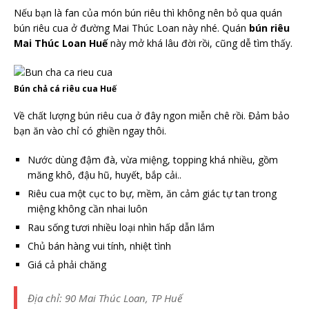
Nếu bạn là fan của món bún riêu thì không nên bỏ qua quán
bún riêu cua ở đường Mai Thúc Loan này nhé. Quán
bún riêu
Mai Thúc Loan Huế
này mở khá lâu đời rồi, cũng dễ tìm thấy.
Bún chả cá riêu cua Huế
Về chất lượng bún riêu cua ở đây ngon miễn chê rồi. Đảm bảo
bạn ăn vào chỉ có ghiền ngay thôi.
Nước dùng đậm đà, vừa miệng, topping khá nhiều, gồm
măng khô, đậu hũ, huyết, bắp cải..
Riêu cua một cục to bự, mềm, ăn cảm giác tự tan trong
miệng không cần nhai luôn
Rau sống tươi nhiều loại nhìn hấp dẫn lắm
Chủ bán hàng vui tính, nhiệt tình
Giá cả phải chăng
Địa chỉ: 90 Mai Thúc Loan, TP Huế