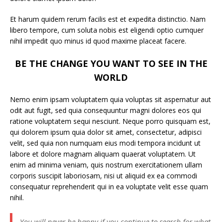
Et harum quidem rerum facilis est et expedita distinctio. Nam
libero tempore, cum soluta nobis est eligendi optio cumquer
nihil impedit quo minus id quod maxime placeat facere.
BE THE CHANGE YOU WANT TO SEE IN THE
WORLD
Nemo enim ipsam voluptatem quia voluptas sit aspernatur aut
odit aut fugit, sed quia consequuntur magni dolores eos qui
ratione voluptatem sequi nesciunt. Neque porro quisquam est,
qui dolorem ipsum quia dolor sit amet, consectetur, adipisci
velit, sed quia non numquam eius modi tempora incidunt ut
labore et dolore magnam aliquam quaerat voluptatem. Ut
enim ad minima veniam, quis nostrum exercitationem ullam
corporis suscipit laboriosam, nisi ut aliquid ex ea commodi
consequatur reprehenderit qui in ea voluptate velit esse quam
nihil.
You will never be happy if you continue to search for what