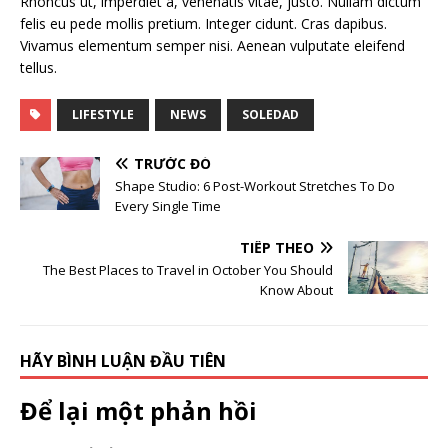
Rhoncus ut, imperdiet a, venenatis vitae, justo. Nullam dictum
felis eu pede mollis pretium. Integer cidunt. Cras dapibus.
Vivamus elementum semper nisi. Aenean vulputate eleifend
tellus.
LIFESTYLE
NEWS
SOLEDAD
TRƯỚC ĐÓ
Shape Studio: 6 Post-Workout Stretches To Do
Every Single Time
TIẾP THEO
The Best Places to Travel in October You Should
Know About
HÃY BÌNH LUẬN ĐẦU TIÊN
Để lại một phản hồi