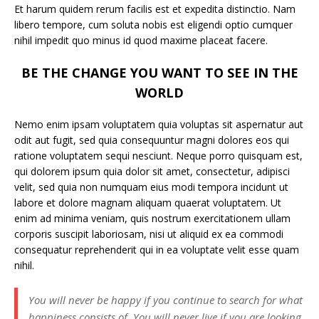
Et harum quidem rerum facilis est et expedita distinctio. Nam
libero tempore, cum soluta nobis est eligendi optio cumquer
nihil impedit quo minus id quod maxime placeat facere.
BE THE CHANGE YOU WANT TO SEE IN THE
WORLD
Nemo enim ipsam voluptatem quia voluptas sit aspernatur aut
odit aut fugit, sed quia consequuntur magni dolores eos qui
ratione voluptatem sequi nesciunt. Neque porro quisquam est,
qui dolorem ipsum quia dolor sit amet, consectetur, adipisci
velit, sed quia non numquam eius modi tempora incidunt ut
labore et dolore magnam aliquam quaerat voluptatem. Ut
enim ad minima veniam, quis nostrum exercitationem ullam
corporis suscipit laboriosam, nisi ut aliquid ex ea commodi
consequatur reprehenderit qui in ea voluptate velit esse quam
nihil.
You will never be happy if you continue to search for what
happiness consists of. You will never live if you are looking