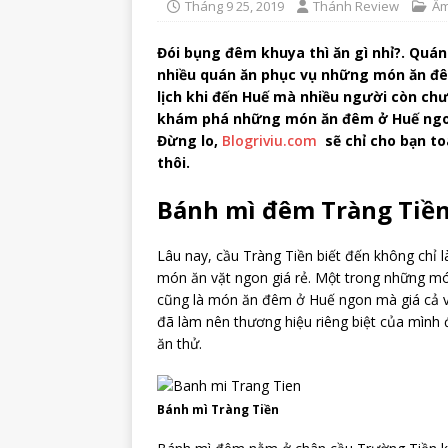
Tháng 9 25, 2019
Thánh Review
Ẩm
Đói bụng đêm khuya thì ăn gì nhỉ?. Quán
nhiều quán ăn phục vụ những món ăn đê
lịch khi đến Huế mà nhiều người còn ch
khám phá những món ăn đêm ở Huế ngon
Đừng lo,
Blogriviu.com
sẽ chỉ cho bạn to
thôi.
Bánh mì đêm Tràng Tiề
Lâu nay, cầu Tràng Tiền biết đến không chỉ l
món ăn vặt ngon giá rẻ. Một trong những m
cũng là món ăn đêm ở Huế ngon mà giá cả vô
đã làm nên thương hiệu riêng biệt của mình 
ăn thử.
Bánh mì Tràng Tiền