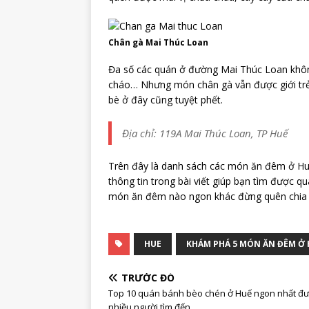
Chân gà Mai Thúc Loan
Đa số các quán ở đường Mai Thúc Loan khôn
cháo… Nhưng món chân gà vẫn được giới trẻ Hu
bè ở đây cũng tuyệt phết.
Địa chỉ: 119A Mai Thúc Loan, TP Huế
Trên đây là danh sách các món ăn đêm ở Huế
thông tin trong bài viết giúp bạn tìm được 
món ăn đêm nào ngon khác đừng quên chia sẻ 
HUE
KHÁM PHÁ 5 MÓN ĂN ĐÊM Ở 
TRƯỚC ĐÓ
Top 10 quán bánh bèo chén ở Huế ngon nhất đ
nhiều người tìm đến