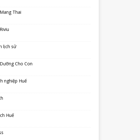
 Mang Thai
Riviu
h lịch sử
 Dưỡng Cho Con
h nghiệp Huế
ch
ịch Huế
ss