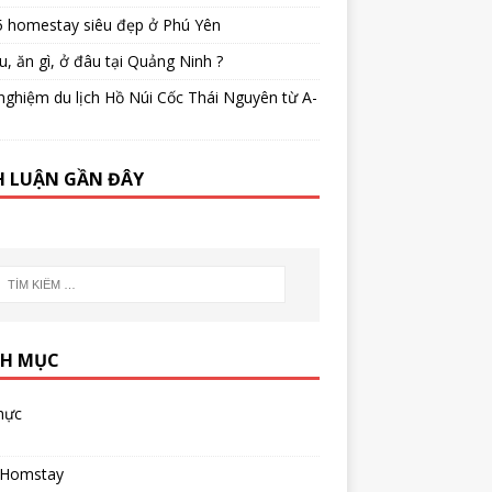
5 homestay siêu đẹp ở Phú Yên
u, ăn gì, ở đâu tại Quảng Ninh ?
nghiệm du lịch Hồ Núi Cốc Thái Nguyên từ A-
H LUẬN GẦN ĐÂY
H MỤC
hực
 Homstay