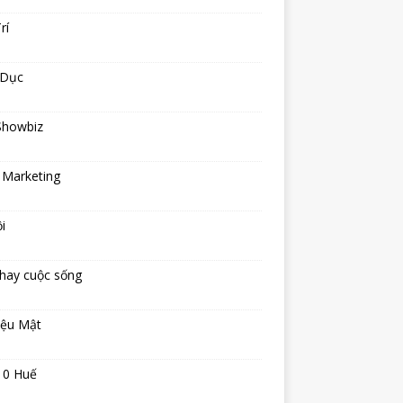
rí
 Dục
Showbiz
 Marketing
i
hay cuộc sống
iệu Mật
10 Huế