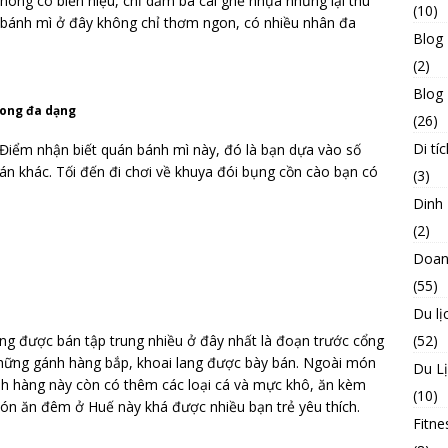
ng có biển hiệu, chỉ dăm ba cái ghế nhựa nhưng lại thu
(10)
 bánh mì ở đây không chỉ thơm ngon, có nhiều nhân đa
Blog
(2)
Blog 
rong đa dạng
(26)
Di tíc
Điểm nhận biết quán bánh mì này, đó là bạn dựa vào số
n khác. Tối đến đi chơi về khuya đói bụng cồn cào bạn có
(3)
Dinh
(2)
Doan
(55)
Du lị
(52)
ng được bán tập trung nhiều ở đây nhất là đoạn trước cổng
hững gánh hàng bắp, khoai lang được bày bán. Ngoài món
Du L
h hàng này còn có thêm các loại cá và mực khô, ăn kèm
(10)
món ăn đêm ở Huế này khá được nhiều bạn trẻ yêu thích.
Fitne