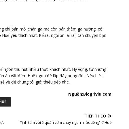
g chỉ bán mỗi chân gà mà còn bán thêm gà nướng, xôi,
ế yêu thích nhất. Kể ra, ngồi ăn lai rai, tán chuyện bạn
 ngon thu hút nhiều thực khách nhất. Hy vọng, từ những
quán ăn vặt đêm Huế ngon để lấp đầy bụng đói. Nếu biết
về để chúng tôi giới thiệu tiếp nhé.
Nguồn:Blogriviu.com
HUẾ
TIẾP THEO
ược
Tịnh tâm với 5 quán cơm chay ngon “nức tiếng” ở Huế