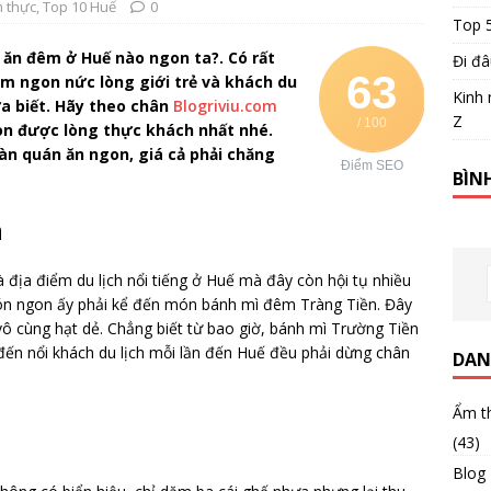
 thực
,
Top 10 Huế
0
Top 
 ăn đêm ở Huế nào ngon ta?. Có rất
Đi đâ
63
m ngon nức lòng giới trẻ và khách du
Kinh 
ưa biết. Hãy theo chân
Blogriviu.com
Z
/ 100
 được lòng thực khách nhất nhé.
àn quán ăn ngon, giá cả phải chăng
Điểm SEO
BÌN
n
à địa điểm du lịch nổi tiếng ở Huế mà đây còn hội tụ nhiều
ón ngon ấy phải kể đến món bánh mì đêm Tràng Tiền. Đây
 cùng hạt dẻ. Chẳng biết từ bao giờ, bánh mì Trường Tiền
đến nổi khách du lịch mỗi lần đến Huế đều phải dừng chân
DAN
Ẩm t
(43)
Blog