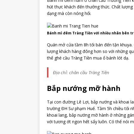
Bánh mì đêm nằm ở chân cầu Trường Tiền khô
hút thực khách đến thưởng thức. Chất lượng
dạng mà còn nóng hổi.
Bánh mì đêm Tràng Tiền với nhiều nhân bên t
Quán mở cửa tầm 8h tối bán đến tận khuya. 
lượng khách hàng đông hơn so với những quá
thể ghé cầu Tràng Tiền mua ổ bánh lót dạ.
Địa chỉ: chân cầu Tràng Tiền
Bắp nướng mỡ hành
Tại con đường Lê Lợi, bắp nướng và khoai la
trường ĐH Sư phạm Huế. Tầm 5h chiều tối n
khoai lang, bắp nướng mỡ hành ở những gán
với tương ớt ngon hết sẩy luôn. Có thể nói 