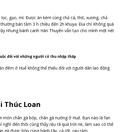
 lọc, gạo, mì. Được ăn kèm cùng chả cá, thịt, xương, chả
thường bán tầm 3 h chiều đến 2h khuya. Địa chỉ Không quá
vậy nhưng bánh canh Hàn Thuyên vẫn tạo cho mình một nét
uộc đối với những người có thu nhập thấp
 ăn đêm ở Huế không thể thiếu đối với người dân lao động
i Thúc Loan
ới món chân gà bóp, chân gà nướng ở Huế. Bạn nào là fan
 nghĩ đến thôi cũng thấy rệu rã quá trời nè, làm sao có thể
n gà được bóp cùng hành tây, cà rốt, rau răm.