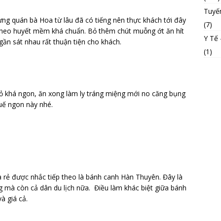
Tuyế
g quán bà Hoa từ lâu đã có tiếng nên thực khách tới đây
(7)
heo huyết mềm khá chuẩn. Bỏ thêm chút muỗng ớt ăn hít
Y Tế
ần sát nhau rất thuận tiện cho khách.
(1)
ỏ khá ngon, ăn xong làm ly tráng miệng mới no căng bụng
uế ngon này nhé.
ẻ được nhắc tiếp theo là bánh canh Hàn Thuyên. Đây là
 mà còn cả dân du lịch nữa. Điều làm khác biệt giữa bánh
à giá cả.