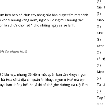
(8)
Giải T
(9)
hơm béo béo có chút cay nồng của bắp được tẩm mỡ hành
Giáo
ủ khoai nướng vàng ươm, ngọt bùi cùng mùi hương đặc
n là sự lựa chọn số 1 cho những ngày se se lạnh.
(1)
Giới 
(9)
Kênh
g ĐH Sư phạm Huế)
(6)
Lễ Hộ
(1)
Mẹo 
 từ lâu nay, nhưng để kiếm một quán bán tận khuya ngon
(2)
ò bà Hoa sẽ là địa chỉ quán ăn khuya ngon ở Huế mà bạn
Tài L
uya bạn không biết ăn gì thì có thể ghé đường Hà Nội làm
(9)
Top 
(133)