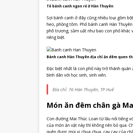
Tô bánh canh ngon rẻ ở Hàn Thuyên
Sợi bánh canh ở đây cũng nhiều loại gồm bột
heo, phồng tôm. Phố bánh canh Hàn Thuyên 
phô trương, sầm uất như bao con phố khác 
riêng biệt.
Bánh canh Hàn Thuyên địa chỉ ăn đêm quen th
Đặc biệt nhất là con phố này trở thành quán
bình dân với học sinh, sinh viên.
Địa chỉ: 76 Hàn Thuyên, TP Huế
Món ăn đêm chân gà Ma
Con đường Mai Thúc Loan từ lâu nổi tiếng v
của món ăn vặt này thì không nên bỏ qua. Chỉ
quên được mùi vị chua chua, cay cay của châ