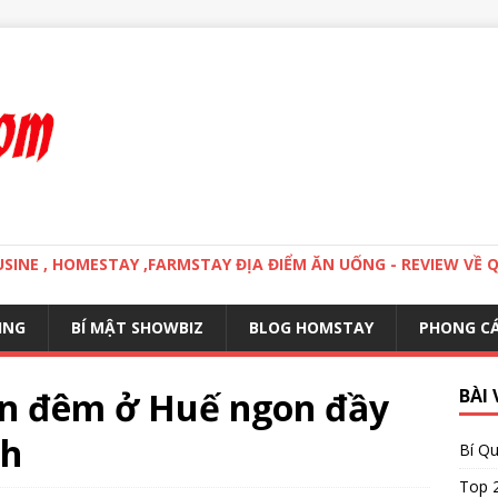
MOUSINE , HOMESTAY ,FARMSTAY ĐỊA ĐIỂM ĂN UỐNG - REVIEW VỀ 
ING
BÍ MẬT SHOWBIZ
BLOG HOMSTAY
PHONG C
n đêm ở Huế ngon đầy
BÀI 
ch
Bí Qu
Top 