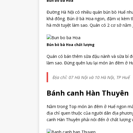
Bún bò bà Hoa
Đường Hà Nội có nhiều quán bún bò Huế nhưn
khá đông. Bún ở bà Hoa ngon, đậm vị kèm t
hà mới tuyệt làm sao. Quán có 2 cơ sở nằm g
Bún bò bà Hoa chất lượng
Quán có bán thêm sữa đậu nành và sữa bí đ
làm sao. Đừng quên lưu lại món ăn đêm ở H
Địa chỉ: 07 Hà Nội và 10 Hà Nội, TP Huế
Bánh canh Hàn Thuyên
Nằm trong Top món ăn đêm ở Huế ngon mà r
địa chỉ quen thuộc của người dân địa phương
canh Hàn Thuyên phải nói đến ở chất lượng v