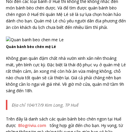
Nói đến các loại bánh ở Huế thì không thể không nhắc đến
món bánh bèo chén được. Và để tìm được quán bánh bèo
chén ngon ở Huế thì quán Mệ Lé sẽ là sự lựa chọn hoàn hảo
dành cho bạn. Quán mệ Lé chủ yếu người dân địa phương đến
ăn còn khách du lịch chưa biết đến nhiều lắm thì phải.
Quán bánh bèo chén mệ Lé
Không gian quán đậm chất nhà vườn xinh xắn nên thoáng
mát, yên bình cực kỳ. Đặc biệt là thái độ phục vụ ở quán mệ Lé
rất thiện cảm, ăn xong mệ còn hỏi ăn vừa miệng không, chỗ
nào chưa tốt quán sẽ cải thiện lại. Giá cả phải chăng nên bạn
không cần lo ngại về giá nhé. Về giờ mở cửa, quán mở tầm 9h
sáng đến 18h.
Địa chỉ 104/17/9 Kim Long, TP Huế
Trên đây là danh sách các quán bánh bèo chén ngon tại Huế
được
Blogriviu.com
tổng hợp gửi đến cho bạn. Hy vọng, từ
những thông tin mà chúng tôi cung cấp giúp bạn có bữa