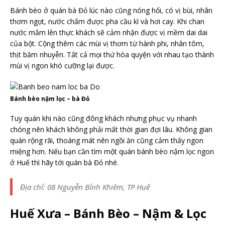
Bánh bèo ở quán bà Đỏ lúc nào cũng nóng hổi, có vị bùi, nhân
thơm ngọt, nước chấm được pha cầu kì và hơi cay. Khi chan
nước mắm lên thực khách sẽ cảm nhận được vị mềm dai dai
của bột. Cộng thêm các mùi vị thơm từ hành phi, nhân tôm,
thịt băm nhuyễn. Tất cả mọi thứ hòa quyện với nhau tạo thành
mùi vị ngon khó cưỡng lại được.
Bánh bèo nậm lọc – bà Đỏ
Tuy quán khi nào cũng đông khách nhưng phục vụ nhanh
chóng nên khách không phải mất thời gian đợi lâu. Không gian
quán rộng rãi, thoáng mát nên ngồi ăn cũng cảm thấy ngon
miệng hơn. Nếu bạn cần tìm một quán bánh bèo nậm lọc ngon
ở Huế thì hãy tới quán bà Đỏ nhé.
Địa chỉ: 08 Nguyễn Bỉnh Khiêm, TP Huế
Huế Xưa – Bánh Bèo – Nậm & Lọc