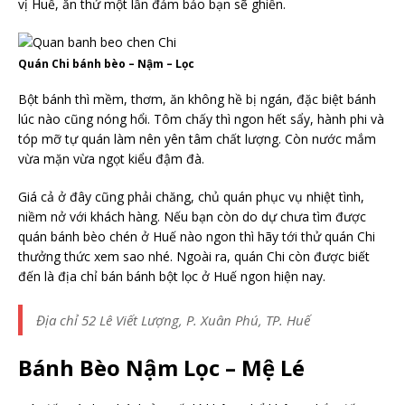
vị Huế, ăn thử một lần đảm bảo bạn sẽ ghiền.
Quán Chi bánh bèo – Nậm – Lọc
Bột bánh thì mềm, thơm, ăn không hề bị ngán, đặc biệt bánh
lúc nào cũng nóng hổi. Tôm chấy thì ngon hết sẩy, hành phi và
tóp mỡ tự quán làm nên yên tâm chất lượng. Còn nước mắm
vừa mặn vừa ngọt kiểu đậm đà.
Giá cả ở đây cũng phải chăng, chủ quán phục vụ nhiệt tình,
niềm nở với khách hàng. Nếu bạn còn do dự chưa tìm được
quán bánh bèo chén ở Huế nào ngon thì hãy tới thử quán Chi
thưởng thức xem sao nhé. Ngoài ra, quán Chi còn được biết
đến là địa chỉ bán bánh bột lọc ở Huế ngon hiện nay.
Địa chỉ 52 Lê Viết Lượng, P. Xuân Phú, TP. Huế
Bánh Bèo Nậm Lọc – Mệ Lé