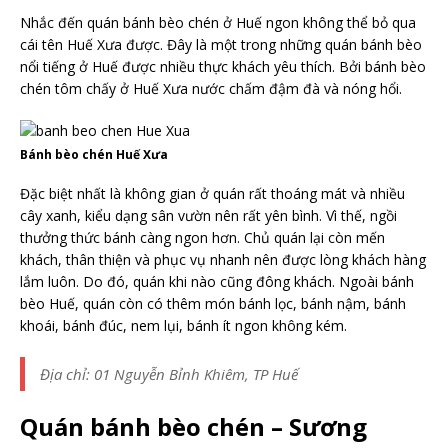
Nhắc đến quán bánh bèo chén ở Huế ngon không thể bỏ qua
cái tên Huế Xưa được. Đây là một trong những quán bánh bèo
nổi tiếng ở Huế được nhiều thực khách yêu thích. Bởi bánh bèo
chén tôm chấy ở Huế Xưa nước chấm đậm đà và nóng hổi.
Bánh bèo chén Huế Xưa
Đặc biệt nhất là không gian ở quán rất thoáng mát và nhiều
cây xanh, kiểu dạng sân vườn nên rất yên bình. Vì thế, ngồi
thưởng thức bánh càng ngon hơn. Chủ quán lại còn mến
khách, thân thiện và phục vụ nhanh nên được lòng khách hàng
lắm luôn. Do đó, quán khi nào cũng đông khách. Ngoài bánh
bèo Huế, quán còn có thêm món bánh lọc, bánh nậm, bánh
khoái, bánh đúc, nem lụi, bánh ít ngon không kém.
Địa chỉ: 01 Nguyễn Bỉnh Khiêm, TP Huế
Quán bánh bèo chén – Sương