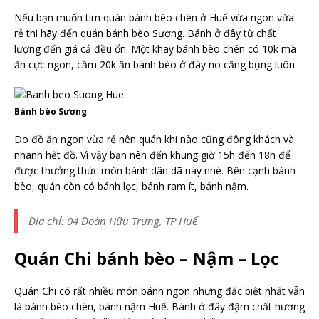
Nếu bạn muốn tìm quán bánh bèo chén ở Huế vừa ngon vừa
rẻ thì hãy đến quán bánh bèo Sương. Bánh ở đây từ chất
lượng đến giá cả đều ổn. Một khay bánh bèo chén có 10k mà
ăn cực ngon, cầm 20k ăn bánh bèo ở đây no căng bụng luôn.
Bánh bèo Sương
Do đồ ăn ngon vừa rẻ nên quán khi nào cũng đông khách và
nhanh hết đồ. Vì vậy bạn nên đến khung giờ 15h đến 18h để
được thưởng thức món bánh dân dã này nhé. Bên cạnh bánh
bèo, quán còn có bánh lọc, bánh ram ít, bánh nậm.
Địa chỉ: 04 Đoàn Hữu Trưng, TP Huế
Quán Chi bánh bèo – Nậm – Lọc
Quán Chi có rất nhiều món bánh ngon nhưng đặc biệt nhất vẫn
là bánh bèo chén, bánh nậm Huế. Bánh ở đây đậm chất hương