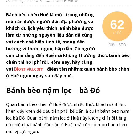
Tháng 9 25, 2019
Thánh Review
Bánh bèo chén Huế là một trong những
62
món ăn được người dân địa phương và
khách du lịch yêu thích. Bánh bèo được
/ 100
làm từ những nguyên liệu dân dã cùng
với cách chế biến tinh tế, mang đến
Điểm SEO
hương vị thơm ngon, hấp dẫn. Có người
còn cho rằng đến Huế mà không thưởng thức bánh bèo
chén thì hơi phí rồi. Hôm nay, hãy cùng
với
Blogriviu.com
điểm tên những quán bánh bèo chén
ở Huế ngon ngay sau đây nhé.
Bánh bèo nậm lọc – bà Đỏ
Quán bánh bèo chén ở Huế được nhiều thực khách sành ăn,
khen đấy khen để đầu tiên phải kể đến là quán bánh bèo nậm
lọc bà Đỏ. Quán bánh nậm lọc ở Huế này không chỉ nổi tiếng
có nhiều loại bánh đặc sản ở Huế mà còn có món bánh bèo
mùi vị cực ngon.