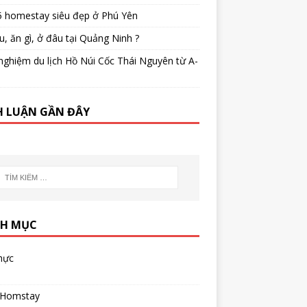
5 homestay siêu đẹp ở Phú Yên
u, ăn gì, ở đâu tại Quảng Ninh ?
nghiệm du lịch Hồ Núi Cốc Thái Nguyên từ A-
H LUẬN GẦN ĐÂY
H MỤC
hực
 Homstay