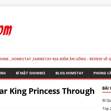
MOUSINE , HOMESTAY ,FARMSTAY ĐỊA ĐIỂM ĂN UỐNG - REVIEW VỀ 
ING
BÍ MẬT SHOWBIZ
BLOG HOMSTAY
PHONG C
ar King Princess Through
BÀI 
Bí Qu
Top 