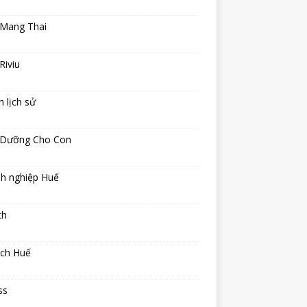
 Mang Thai
Riviu
h lịch sử
 Dưỡng Cho Con
h nghiệp Huế
ch
ịch Huế
ss