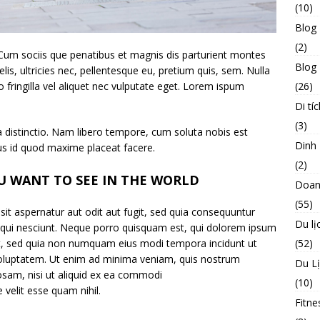
(10)
Blog
(2)
um sociis que penatibus et magnis dis parturient montes
Blog 
is, ultricies nec, pellentesque eu, pretium quis, sem. Nulla
(26)
ringilla vel aliquet nec vulputate eget. Lorem ispum
Di tíc
(3)
a distinctio. Nam libero tempore, cum soluta nobis est
Dinh
us id quod maxime placeat facere.
(2)
U WANT TO SEE IN THE WORLD
Doan
(55)
t aspernatur aut odit aut fugit, sed quia consequuntur
Du lị
equi nesciunt. Neque porro quisquam est, qui dolorem ipsum
(52)
elit, sed quia non numquam eius modi tempora incidunt ut
oluptatem. Ut enim ad minima veniam, quis nostrum
Du L
iosam, nisi ut aliquid ex ea commodi
(10)
 velit esse quam nihil.
Fitne