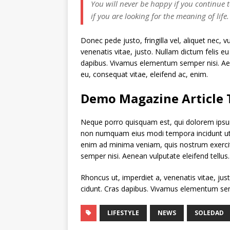
You will never be happy if you continue t
if you are looking for the meaning of life.
Donec pede justo, fringilla vel, aliquet nec, v
venenatis vitae, justo. Nullam dictum felis eu
dapibus. Vivamus elementum semper nisi. Aenea
eu, consequat vitae, eleifend ac, enim.
Demo Magazine Article T
Neque porro quisquam est, qui dolorem ipsum 
non numquam eius modi tempora incidunt ut
enim ad minima veniam, quis nostrum exerci
semper nisi. Aenean vulputate eleifend tellus.
Rhoncus ut, imperdiet a, venenatis vitae, jus
cidunt. Cras dapibus. Vivamus elementum semp
LIFESTYLE
NEWS
SOLEDAD