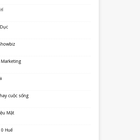
rí
 Dục
Showbiz
 Marketing
i
hay cuộc sống
iệu Mật
10 Huế