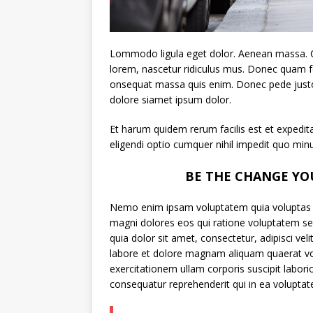
Lommodo ligula eget dolor. Aenean massa. C
lorem, nascetur ridiculus mus. Donec quam fel
onsequat massa quis enim. Donec pede justo f
dolore siamet ipsum dolor.
Et harum quidem rerum facilis est et expedit
eligendi optio cumquer nihil impedit quo min
BE THE CHANGE YO
Nemo enim ipsam voluptatem quia voluptas si
magni dolores eos qui ratione voluptatem s
quia dolor sit amet, consectetur, adipisci v
labore et dolore magnam aliquam quaerat v
exercitationem ullam corporis suscipit labor
consequatur reprehenderit qui in ea voluptate