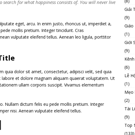
(8)
o search for what happiness consists of. You will never live
Giải T
(9)
ulputate eget, arcu. In enim justo, rhoncus ut, imperdiet a,
Giáo
 pede mollis pretium. Integer tincidunt. Cras
(1)
n vulputate eleifend tellus. Aenean leo ligula, porttitor
Giới 
(9)
itle
Kênh
(6)
quia dolor sit amet, consectetur, adipisci velit, sed quia
Lễ Hộ
 labore et dolore magnam aliquam quaerat voluptatem. Ut
(1)
tationem ullam corporis suscipit. Vivamus elementum
Mẹo 
(2)
to. Nullam dictum felis eu pede mollis pretium. Integer
Tài L
er nisi. Aenean vulputate eleifend tellus.
(9)
Top 
(133)