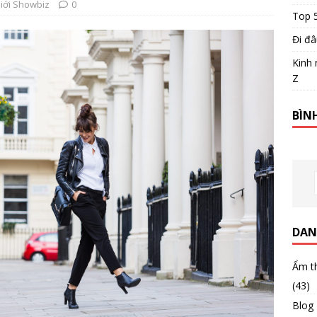
iới Showbiz
0
Top 
Đi đâ
Kinh 
Z
BÌN
DAN
Ẩm t
(43)
Blog