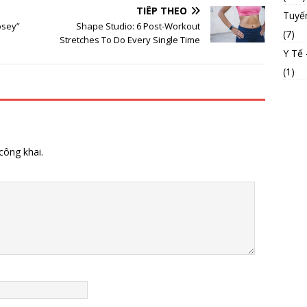
TIẾP THEO
Tuyế
osey”
Shape Studio: 6 Post-Workout
(7)
Stretches To Do Every Single Time
Y Tế
(1)
công khai.