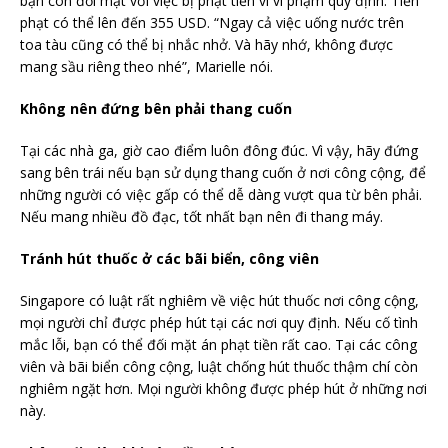
bạn còn đối mặt với việc bị phạt tiền vì vi phạm quy định. Tiền
phạt có thể lên đến 355 USD. “Ngay cả việc uống nước trên
toa tàu cũng có thể bị nhắc nhở. Và hãy nhớ, không được
mang sầu riêng theo nhé”, Marielle nói.
Không nên đứng bên phải thang cuốn
Tại các nhà ga, giờ cao điểm luôn đông đúc. Vì vậy, hãy đứng
sang bên trái nếu bạn sử dụng thang cuốn ở nơi công cộng, để
những người có việc gấp có thể dễ dàng vượt qua từ bên phải.
Nếu mang nhiều đồ đạc, tốt nhất bạn nên đi thang máy.
Tránh hút thuốc ở các bãi biển, công viên
Singapore có luật rất nghiêm về việc hút thuốc nơi công cộng,
mọi người chỉ được phép hút tại các nơi quy định. Nếu cố tình
mắc lỗi, bạn có thể đối mặt án phạt tiền rất cao. Tại các công
viên và bãi biển công cộng, luật chống hút thuốc thậm chí còn
nghiêm ngặt hơn. Mọi người không được phép hút ở những nơi
này.