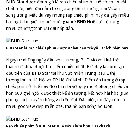
BHD Star được đánh giá là rạp chiếu phim ở Huế có cơ sở vật
chất mới, hiện đại nằm trong trung tâm thương mại Vicom
sang trọng. Mặc dù vậy nhưng rạp chiếu phim này đã gây nhiều
bất ngờ cho giới trẻ bởi mức
giá vé BHD Huế
cực rẻ cùng
nhiều chương trình ưu đãi hấp dẫn.
BHD Star là rạp chiếu phim được nhiều bạn trẻ yêu thích hiện nay
Ngay từ những ngày đầu khai trương, BHD vicom Huế trở
thành từ khóa được tìm kiếm nhiều nhất. Bởi đây là cụm rạp
đầu tiên của BHD Star tại khu vực miền Trung sau 2 thị
trường lớn là Hà Nội và TP Hồ Chí Minh. Điểm ấn tượng ở rạp
chiếu phim ở Huế này đó chính là với quy mô 4 phòng chiếu và
hơn 600 ghế ngồi được thiết kế ấn tượng, kết hợp hài hòa giữa
phong cách truyền thống và hiện đại. Đặc biệt, tại đây còn có
nhiều góc view đẹp miễn chê, tha hồ bạn sống ảo luôn.
Rạp chiếu phim ở BHD Star Huế sức chứa hơn 600 khách