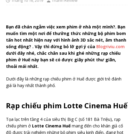
Tháng 10 16, 2019
Thánh Review
Bạn đã chán ngẫm việc xem phim ở nhà một mình?. Bạn
muốn tìm một nơi để thưởng thức những bộ phim bom
tấn hot nhất hiện nay với hình ảnh 3D sắc nét, âm thanh
sống động? . Vậy thì đừng bỏ lỡ gợi ý của
Blogriviu.com
dưới đây nhé, chắc chắn sau khi ghé những rạp chiếu
phim ở Huế này bạn sẽ có được giây phút thư giãn,
thoải mái nhất.
Dưới đây là những rạp chiếu phim ở Huế được giới trẻ đánh
giá là hay nhất thành phố.
Rạp chiếu phim Lotte Cinema Huế
Tọa lạc trên tầng 4 của siêu thị Big C (số 181 Bà Triệu), rạp
chiếu phim ở
Lotte Cinema Huế
mang đến cho khán giả cố
đô được trải nghiệm những bộ phim siêu kinh điển, đang hot