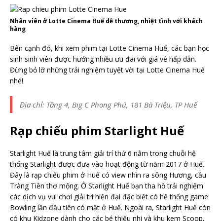
Nhân viên ở Lotte Cinema Huế dễ thương, nhiệt tình với khách
hàng
Bên cạnh đó, khi xem phim tại Lotte Cinema Huế, các bạn học
sinh sinh viên được hưởng nhiều ưu đãi với giá vé hấp dẫn.
Đừng bỏ lỡ những trải nghiệm tuyệt vời tại Lotte Cinema Huế
nhé!
Địa chỉ: Tầng 4, Big C Phong Phú, 181 Bà Triệu, TP Huế
Rạp chiếu phim Starlight Huế
Starlight Huế là trung tâm giải trí thứ 6 nằm trong chuỗi hệ
thống Starlight được đưa vào hoạt động từ năm 2017 ở Huế.
Đây là rạp chiếu phim ở Huế có view nhìn ra sông Hương, cầu
Tràng Tiền thơ mộng. Ở Starlight Huế bạn tha hồ trải nghiệm
các dịch vụ vui chơi giải trí hiện đại đặc biệt có hệ thống game
Bowling lần đầu tiên có mặt ở Huế. Ngoài ra, Starlight Huế còn
có khu Kidzone dành cho các bé thiếu nhi và khu kem Scoop,