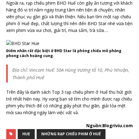
Ngoài ra, rạp chiếu phim BHD Huế còn gây ấn tượng với khách
hàng đó vị trí nằm ngay trung tâm nên tiện di chuyển, nhân
viên phục vụ gần gũi và thân thiện. Nếu bạn tìm một rạp chiếu
phim ở Huế đẹp, chất lượng thì nên đến BHD Star nhé vừa tiện
xem phim vừa vui chơi, giải trí, mua sắm, trà sữa….
Điểm nhấn rất đặc biệt ở BHD Star là phòng chiếu mô phỏng
phong cách hoàng cung.
Địa chỉ: Vincom Huế: 50A Hùng Vương tổ 10, Phú Nhuận,
Thành phố Huế
Trên đây là danh sách Top 3 rạp chiếu phim ở Huế thu hút giới
trẻ nhất hiện nay. Hy vọng bạn sẽ tìm cho mình được rạp chiếu
phim yêu thích để có những giây phút thư giãn, giải tỏa mệt
mỏi sau những ngày làm việc vất vả.
Nguồn:Blogriviu.com
HUE
NHỮNG RẠP CHIẾU PHIM Ở HUẾ