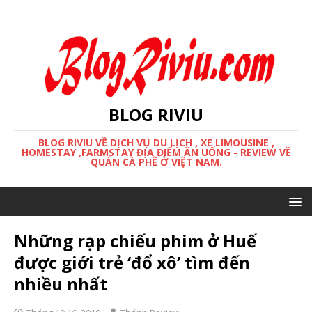
BLOG RIVIU
BLOG RIVIU VỀ DỊCH VỤ DU LỊCH , XE LIMOUSINE ,
HOMESTAY ,FARMSTAY ĐỊA ĐIỂM ĂN UỐNG - REVIEW VỀ
QUÁN CÀ PHÊ Ở VIỆT NAM.
Những rạp chiếu phim ở Huế
được giới trẻ ‘đổ xô’ tìm đến
nhiều nhất