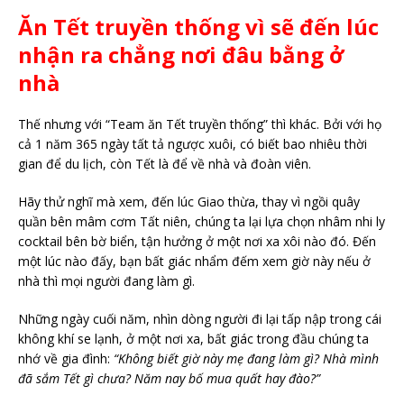
Ăn Tết truyền thống vì sẽ đến lúc
nhận ra chẳng nơi đâu bằng ở
nhà
Thế nhưng với “Team ăn Tết truyền thống” thì khác. Bởi với họ
cả 1 năm 365 ngày tất tả ngược xuôi, có biết bao nhiêu thời
gian để du lịch, còn Tết là để về nhà và đoàn viên.
Hãy thử nghĩ mà xem, đến lúc Giao thừa, thay vì ngồi quây
quần bên mâm cơm Tất niên, chúng ta lại lựa chọn nhâm nhi ly
cocktail bên bờ biển, tận hưởng ở một nơi xa xôi nào đó. Đến
một lúc nào đấy, bạn bất giác nhẩm đếm xem giờ này nếu ở
nhà thì mọi người đang làm gì.
Những ngày cuối năm, nhìn dòng người đi lại tấp nập trong cái
không khí se lạnh, ở một nơi xa, bất giác trong đầu chúng ta
nhớ về gia đình:
“Không biết giờ này mẹ đang làm gì? Nhà mình
đã sắm Tết gì chưa? Năm nay bố mua quất hay đào?”