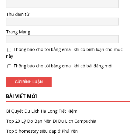
Thư điện tử
Trang Mạng
Thông báo cho tôi bằng email khi có bình luận cho mục
này
Thông báo cho tôi bằng email khi có bài đăng mới
BÀI VIẾT MỚI
Bí Quyết Du Lịch Hạ Long Tiết Kiệm
Top 20 Lý Do Bạn Nên Đi Du Lịch Campuchia
Top 5 homestay siêu đẹp ở Phú Yên