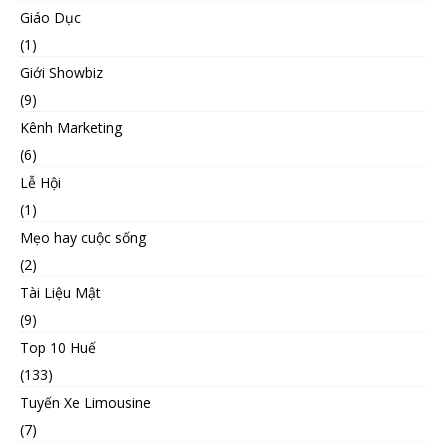
Giáo Dục
(1)
Giới Showbiz
(9)
Kênh Marketing
(6)
Lễ Hội
(1)
Mẹo hay cuộc sống
(2)
Tài Liệu Mật
(9)
Top 10 Huế
(133)
Tuyến Xe Limousine
(7)