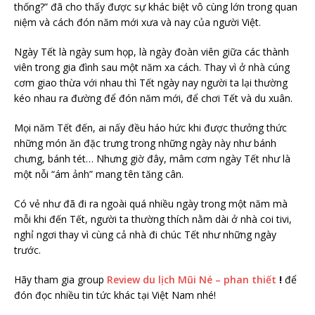
thống?” đã cho thấy được sự khác biệt vô cùng lớn trong quan
niệm và cách đón năm mới xưa và nay của người Việt.
Ngày Tết là ngày sum họp, là ngày đoàn viên giữa các thành
viên trong gia đình sau một năm xa cách. Thay vì ở nhà cúng
cơm giao thừa với nhau thì Tết ngày nay người ta lại thường
kéo nhau ra đường để đón năm mới, để chơi Tết và du xuân.
Mọi năm Tết đến, ai nấy đều háo hức khi được thưởng thức
những món ăn đặc trưng trong những ngày này như bánh
chưng, bánh tét… Nhưng giờ đây, mâm cơm ngày Tết như là
một nỗi “ám ảnh” mang tên tăng cân.
Có vẻ như đã đi ra ngoài quá nhiều ngày trong một năm mà
mỗi khi đến Tết, người ta thường thích nằm dài ở nhà coi tivi,
nghỉ ngơi thay vì cùng cả nhà đi chúc Tết như những ngày
trước.
Hãy tham gia group
Review du lịch Mũi Né – phan thiết
!
để
đón đọc nhiều tin tức khác tại Việt Nam nhé!