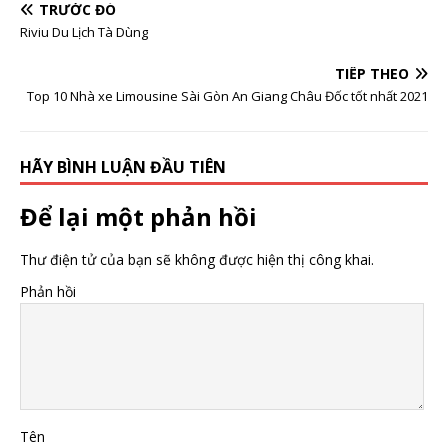
TRƯỚC ĐÓ
Riviu Du Lịch Tà Dùng
TIẾP THEO
Top 10 Nhà xe Limousine Sài Gòn An Giang Châu Đốc tốt nhất 2021
HÃY BÌNH LUẬN ĐẦU TIÊN
Để lại một phản hồi
Thư điện tử của bạn sẽ không được hiện thị công khai.
Phản hồi
Tên