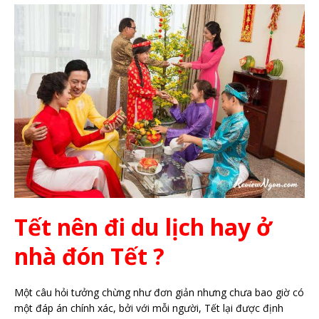
Tết nên đi du lịch hay ở
nhà đón Tết ?
Một câu hỏi tưởng chừng như đơn giản nhưng chưa bao giờ có
một đáp án chính xác, bởi với mỗi người, Tết lại được định