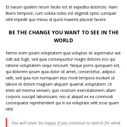
Et harum quidem rerum facilis est et expedita distinctio. Nam
libero tempore, cum soluta nobis est eligendi optio cumquer
nihil impedit quo minus id quod maxime placeat facere.
BE THE CHANGE YOU WANT TO SEE IN THE
WORLD
Nemo enim ipsam voluptatem quia voluptas sit aspernatur aut
odit aut fugit, sed quia consequuntur magni dolores eos qui
ratione voluptatem sequi nesciunt. Neque porro quisquam est,
qui dolorem ipsum quia dolor sit amet, consectetur, adipisci
velit, sed quia non numquam eius modi tempora incidunt ut
labore et dolore magnam aliquam quaerat voluptatem. Ut
enim ad minima veniam, quis nostrum exercitationem ullam
corporis suscipit laboriosam, nisi ut aliquid ex ea commodi
consequatur reprehenderit qui in ea voluptate velit esse quam
nihil.
You will never be happy if you continue to search for what