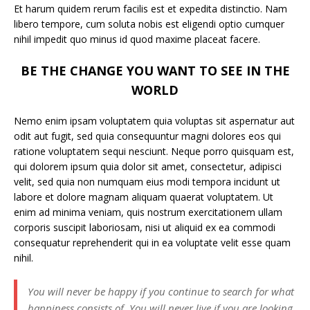
Et harum quidem rerum facilis est et expedita distinctio. Nam
libero tempore, cum soluta nobis est eligendi optio cumquer
nihil impedit quo minus id quod maxime placeat facere.
BE THE CHANGE YOU WANT TO SEE IN THE
WORLD
Nemo enim ipsam voluptatem quia voluptas sit aspernatur aut
odit aut fugit, sed quia consequuntur magni dolores eos qui
ratione voluptatem sequi nesciunt. Neque porro quisquam est,
qui dolorem ipsum quia dolor sit amet, consectetur, adipisci
velit, sed quia non numquam eius modi tempora incidunt ut
labore et dolore magnam aliquam quaerat voluptatem. Ut
enim ad minima veniam, quis nostrum exercitationem ullam
corporis suscipit laboriosam, nisi ut aliquid ex ea commodi
consequatur reprehenderit qui in ea voluptate velit esse quam
nihil.
You will never be happy if you continue to search for what
happiness consists of. You will never live if you are looking