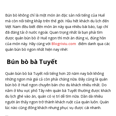
Bún bò không chỉ là một món ăn đặc sản nổi tiếng của Huế
mà còn nổi tiếng khắp trên thế giới. Hầu hết khách du lịch đến
Việt Nam đều biết đến món ăn này qua nhiều bài báo, tạp chí
đã đăng tải ở nước ngoài. Quan trọng nhất là bạn phải tìm
được quán bún bò ở Huế ngon thì mới ăn đúng vị, đúng hồn
của món này. Hãy cùng với
Blogriviu.com
điểm danh qua các
quán bún bò ngon nhất hiện nay nhé!.
Bún bò bà Tuyết
Quán bún bò bà Tuyết nổi tiếng hơn 20 năm nay bởi không
những ngon mà giá cả còn phải chăng nữa. Đây cũng là quán
bún bò ở Huế ngon chuyên bán cho du khách nhiều nhất. Do
nằm ở khu vực phố Tây nên quán bà Tuyết thường được khách
du lịch ghé vào ăn, quán có vị trí dễ tìm nữa. Dần dà nhiều
người ăn thấy ngon trở thành khách ruột của quán luôn. Quán
lúc nào cũng đông khách nhưng phục vụ được cái nhanh.