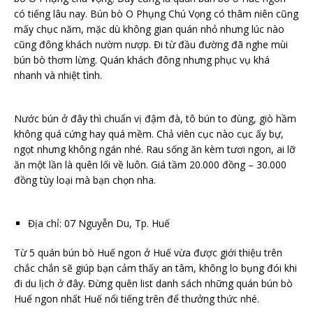
có tiếng lâu nay. Bún bò O Phụng Chú Vọng có thâm niên cũng
mấy chục năm, mặc dù không gian quán nhỏ nhưng lúc nào
cũng đông khách nườm nượp. Đi từ đầu đường đã nghe mùi
bún bò thơm lừng. Quán khách đông nhưng phục vụ khá
nhanh và nhiệt tình.
Nước bún ở đây thì chuẩn vị đậm đà, tô bún to đùng, giò hầm
không quá cứng hay quá mềm. Chả viên cục nào cục ấy bự,
ngọt nhưng không ngán nhé. Rau sống ăn kèm tươi ngon, ai lỡ
ăn một lần là quên lối về luôn. Giá tầm 20.000 đồng – 30.000
đồng tùy loại mà bạn chọn nha.
Địa chỉ: 07 Nguyễn Du, Tp. Huế
Từ 5 quán bún bò Huế ngon ở Huế vừa được giới thiệu trên
chắc chắn sẽ giúp bạn cảm thấy an tâm, không lo bụng đói khi
đi du lịch ở đây. Đừng quên list danh sách những quán bún bò
Huế ngon nhất Huế nổi tiếng trên để thưởng thức nhé.