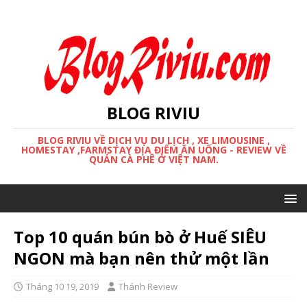
BLOG RIVIU
BLOG RIVIU VỀ DỊCH VỤ DU LỊCH , XE LIMOUSINE ,
HOMESTAY ,FARMSTAY ĐỊA ĐIỂM ĂN UỐNG - REVIEW VỀ
QUÁN CÀ PHÊ Ở VIỆT NAM.
Top 10 quán bún bò ở Huế SIÊU
NGON mà bạn nên thử một lần
Tháng 10 19, 2019
Thánh Review