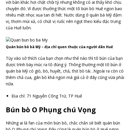
với bàn khác hơi chật chội tý nhưng không có ai thấy khó chịu
chuyện đó. Vì được thưởng thức một tô bún bò Huế ngon bao
nhiêu mệt nhọc xua tan đi hết. Nước dùng ở quán bà Mỹ đậm
vị, thơm mùi xả, có chút vị ruốc nên ngọt theo kiểu đặc trưng
của Huế luôn.
Quán bún bò bà Mỹ – địa chỉ quen thuộc của người dân Huế
Tùy vào sở thích của bạn chọn như thế nào thì tô bún của bạn
được trình bày múc ra tô đúng ý. Thông thường một tô bún ở
quán bà Mỹ có giò, bò, huyết, chả, thịt bò tái…Ngoài ra còn có
thêm chả cua, gân bò khá ngon mà giá cả ở đây cũng vừa phải
nữa.
Địa chỉ: 71 Nguyễn Công Trứ, TP Huế
Bún bò O Phụng chú Vọng
Những ai là fan của món bún bò, chắc chắn sẽ biết quán bún
bò O Phụng chú Vọng. Đây cũng là quán bún bò ở Huế ngon