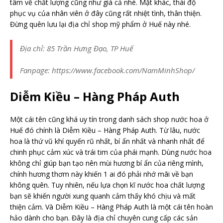
tâm về chất lượng cũng như giá cả nhé. Mặt khác, thái độ
phục vụ của nhân viên ở đây cũng rất nhiệt tình, thân thiện.
Đừng quên lưu lại địa chỉ shop mỹ phẩm ở Huế này nhé.
Địa chỉ: 85 Trần Hưng Đạo, TP Huế
Fanpage: https://www.facebook.com/NamMinhShop/
Diễm Kiều – Hàng Pháp Auth
Một cái tên cũng khá uy tín trong danh sách shop nước hoa ở
Huế đó chính là Diễm Kiều – Hàng Pháp Auth. Từ lâu, nước
hoa là thứ vũ khí quyến rũ nhất, bí ẩn nhất và nhanh nhất để
chinh phục cảm xúc và trái tim của phái mạnh. Dùng nước hoa
không chỉ giúp bạn tạo nên mùi hương bí ẩn của riêng mình,
chính hương thơm này khiến 1 ai đó phải nhớ mãi về bạn
không quên. Tuy nhiên, nếu lựa chọn kĩ nước hoa chất lượng
bạn sẽ khiến người xung quanh cảm thấy khó chịu và mất
thiện cảm. Và Diễm Kiều – Hàng Pháp Auth là một cái tên hoàn
hảo dành cho bạn. Đây là địa chỉ chuyên cung cấp các sản