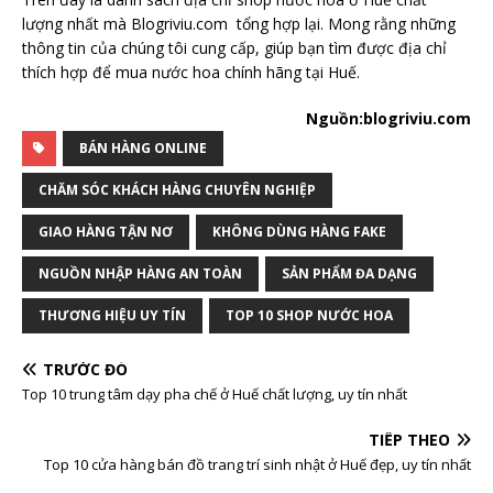
lượng nhất mà Blogriviu.com tổng hợp lại. Mong rằng những
thông tin của chúng tôi cung cấp, giúp bạn tìm được địa chỉ
thích hợp để mua nước hoa chính hãng tại Huế.
Nguồn:blogriviu.com
BÁN HÀNG ONLINE
CHĂM SÓC KHÁCH HÀNG CHUYÊN NGHIỆP
GIAO HÀNG TẬN NƠ
KHÔNG DÙNG HÀNG FAKE
NGUỒN NHẬP HÀNG AN TOÀN
SẢN PHẨM ĐA DẠNG
THƯƠNG HIỆU UY TÍN
TOP 10 SHOP NƯỚC HOA
TRƯỚC ĐÓ
Top 10 trung tâm dạy pha chế ở Huế chất lượng, uy tín nhất
TIẾP THEO
Top 10 cửa hàng bán đồ trang trí sinh nhật ở Huế đẹp, uy tín nhất