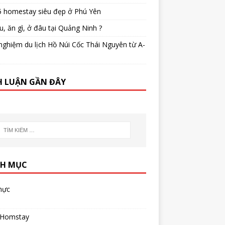
5 homestay siêu đẹp ở Phú Yên
u, ăn gì, ở đâu tại Quảng Ninh ?
nghiệm du lịch Hồ Núi Cốc Thái Nguyên từ A-
H LUẬN GẦN ĐÂY
H MỤC
hực
 Homstay