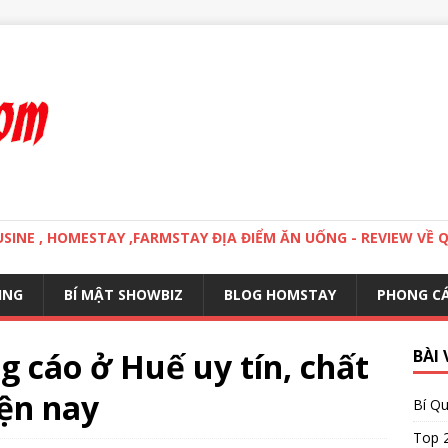
MOUSINE , HOMESTAY ,FARMSTAY ĐỊA ĐIỂM ĂN UỐNG - REVIEW VỀ 
ING
BÍ MẬT SHOWBIZ
BLOG HOMSTAY
PHONG C
g cáo ở Huế uy tín, chất
BÀI 
ện nay
Bí Qu
Top 