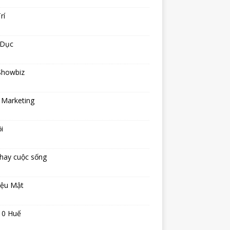
rí
 Dục
Showbiz
 Marketing
i
hay cuộc sống
iệu Mật
10 Huế