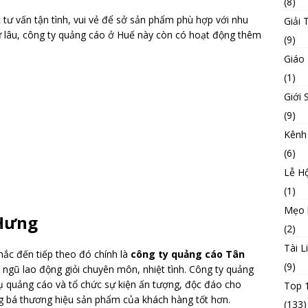
(8)
tư vấn tận tình, vui vẻ để sở sản phẩm phù hợp với nhu
Giải T
từ lâu, công ty quảng cáo ở Huế này còn có hoạt động thêm
(9)
Giáo
(1)
Giới 
(9)
Kênh
(6)
Lễ Hộ
(1)
Mẹo 
 Hưng
(2)
Tài L
ắc đến tiếp theo đó chính là
công ty quảng cáo Tân
(9)
 ngũ lao động giỏi chuyên môn, nhiệt tình. Công ty quảng
ụ quảng cáo và tổ chức sự kiện ấn tượng, độc đáo cho
Top 
g bá thương hiệu sản phẩm của khách hàng tốt hơn.
(133)