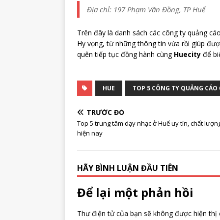
Địa chỉ: 197 Phạm Văn Đồng, TP Huế
Trên đây là danh sách các công ty quảng cá
Hy vọng, từ những thông tin vừa rồi giúp đượ
quên tiếp tục đồng hành cùng
Huecity
để bi
HUE
TOP 5 CÔNG TY QUẢNG CÁO 
TRƯỚC ĐÓ
Top 5 trung tâm dạy nhạc ở Huế uy tín, chất lượn
hiện nay
HÃY BÌNH LUẬN ĐẦU TIÊN
Để lại một phản hồi
Thư điện tử của bạn sẽ không được hiện thị 