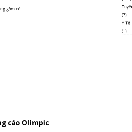
Tuyế
ưng gồm có:
(7)
Y Tế
(1)
g cáo Olimpic