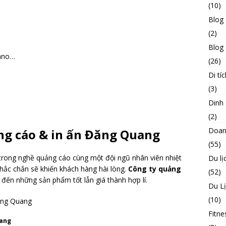
(10)
Blog
(2)
Blog 
pano…
(26)
Di tíc
(3)
Dinh
(2)
Doan
g cáo & in ấn Đăng Quang
(55)
trong nghề quảng cáo cùng một đội ngũ nhân viên nhiệt
Du lị
hắc chắn sẽ khiến khách hàng hài lòng.
Công ty quảng
(52)
ến những sản phẩm tốt lẫn giá thành hợp lí.
Du L
(10)
Fitne
uang