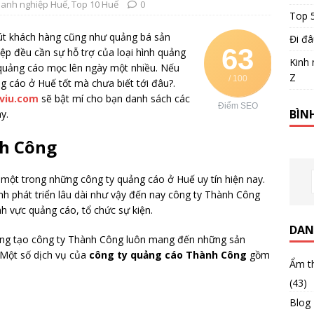
anh nghiệp Huế
,
Top 10 Huế
0
Top 
hút khách hàng cũng như quảng bá sản
Đi đâ
63
ệp đều cần sự hỗ trợ của loại hình quảng
Kinh 
quảng cáo mọc lên ngày một nhiều. Nếu
Z
/ 100
 cáo ở Huế tốt mà chưa biết tới đâu?.
iviu.com
sẽ bật mí cho bạn danh sách các
Điểm SEO
BÌN
y.
nh Công
một trong những công ty quảng cáo ở Huế uy tín hiện nay.
ình phát triển lâu dài như vậy đến nay công ty Thành Công
h vực quảng cáo, tổ chức sự kiện.
DAN
sáng tạo công ty Thành Công luôn mang đến những sản
 Một số dịch vụ của
công ty quảng cáo Thành Công
gồm
Ẩm t
(43)
Blog