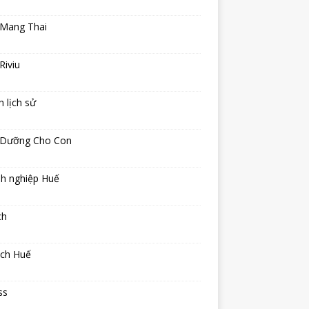
 Mang Thai
Riviu
h lịch sử
 Dưỡng Cho Con
h nghiệp Huế
ch
ịch Huế
ss