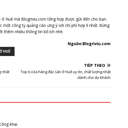
o ở Huế mà Blogriviu.com tổng hợp được gửi đến cho bạn.
c một công ty quảng cáo ưng ý với chi phí hợp lí nhất. Đừng
ết thêm nhiều thông tin bổ ích nhé.
Nguồn:Blogriviu.com
Ở HUẾ
TIẾP THEO
g nhất
Top 6 cửa hàng đặc sản ở Huế uy tín, chất lượng nhất
dành cho du khách
công khai.