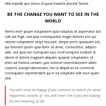
nihil impedit quo minus id quod maxime placeat facere.
BE THE CHANGE YOU WANT TO SEE IN THE
WORLD
Nemo enim ipsam voluptatem quia voluptas sit aspernatur aut
odit aut fugit, sed quia consequuntur magni dolores eos qui
ratione voluptatem sequi nesciunt. Neque porro quisquam est,
qui dolorem ipsum quia dolor sit amet, consectetur, adipisci
velit, sed quia non numquam eius modi tempora incidunt ut
labore et dolore magnam aliquam quaerat voluptatem. Ut
enim ad minima veniam, quis nostrum exercitationem ullam
corporis suscipit laboriosam, nisi ut aliquid ex ea commodi
consequatur reprehenderit qui in ea voluptate velit esse quam
nihil.
You will never be happy if you continue to search for what
happiness consists of. You will never live if you are looking
for the meaning of life.