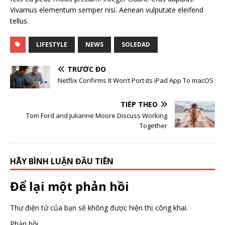
Vivamus elementum semper nisi. Aenean vulputate eleifend
tellus.
LIFESTYLE
NEWS
SOLEDAD
TRƯỚC ĐÓ
Netflix Confirms It Won’t Port its iPad App To macOS
TIẾP THEO
Tom Ford and Julianne Moore Discuss Working
Together
HÃY BÌNH LUẬN ĐẦU TIÊN
Để lại một phản hồi
Thư điện tử của bạn sẽ không được hiện thị công khai.
Phản hồi