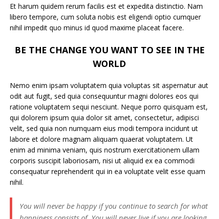
Et harum quidem rerum facilis est et expedita distinctio. Nam
libero tempore, cum soluta nobis est eligendi optio cumquer
nihil impedit quo minus id quod maxime placeat facere.
BE THE CHANGE YOU WANT TO SEE IN THE
WORLD
Nemo enim ipsam voluptatem quia voluptas sit aspernatur aut
odit aut fugit, sed quia consequuntur magni dolores eos qui
ratione voluptatem sequi nesciunt. Neque porro quisquam est,
qui dolorem ipsum quia dolor sit amet, consectetur, adipisci
velit, sed quia non numquam eius modi tempora incidunt ut
labore et dolore magnam aliquam quaerat voluptatem. Ut
enim ad minima veniam, quis nostrum exercitationem ullam
corporis suscipit laboriosam, nisi ut aliquid ex ea commodi
consequatur reprehenderit qui in ea voluptate velit esse quam
nihil.
You will never be happy if you continue to search for what
happiness consists of. You will never live if you are looking